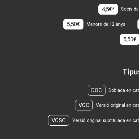
4,5€*
Socis de
5,50€
Menors de 12 anys
5,50€
Tipu
DOC
Doblada en cat
VOC
Versió original en ca
VOSC
Versió original subtitulada en ca