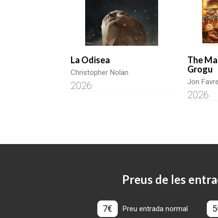
La Odisea
The Ma
Grogu
Christopher Nolan
Jon Favr
2026
2026
Preus de les entra
7€
5
Preu entrada normal