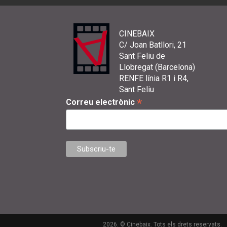
CINEBAIX
C/ Joan Batllori, 21
Sant Feliu de
Llobregat (Barcelona)
RENFE línia R1 i R4,
Sant Feliu
*
Correu electrònic
2026. © Cinebaix. Tots els drets reservats.