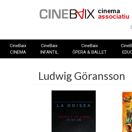
Vés
al
contingut
CineBaix
CineBaix
CineBaix
CineB
CINEMA
INFANTIL
ÒPERA & BALLET
EDU
Ludwig Göransson