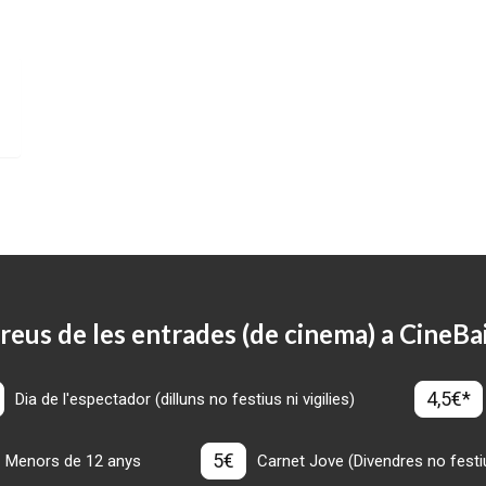
reus de les entrades (de cinema) a CineBa
4,5€*
Dia de l'espectador (dilluns no festius ni vigilies)
5€
Menors de 12 anys
Carnet Jove (Divendres no festius