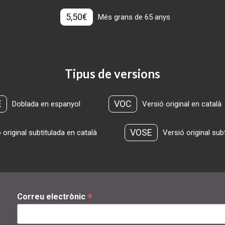
5,50€
Més grans de 65 anys
Tipus de versions
E
VOC
Doblada en espanyol
Versió original en català
VOSE
 original subtitulada en català
Versió original sub
*
Correu electrònic