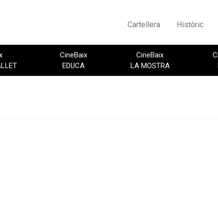
Cartellera
Històric
x
CineBaix
CineBaix
C
ALLET
EDUCA
LA MOSTRA