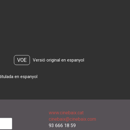
VOE
Versió original en espanyol
titulada en espanyol
www.cinebaix.cat
cinebaix@cinebaix.com
93 666 18 59