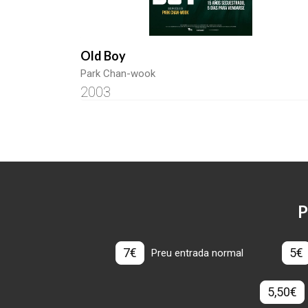
Old Boy
Park Chan-wook
2003
P
7€
5€
Preu entrada normal
5,50€