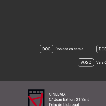
DOC
DO
Doblada en català
VOSC
Versió
CINEBAIX
C/ Joan Batllori, 21 Sant
Feliu de Llobregat