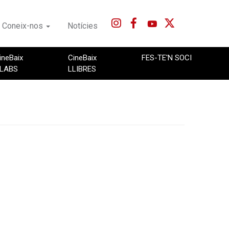
Coneix-nos
Notícies
ineBaix
CineBaix
FES-TE'N SOCI
LABS
LLIBRES