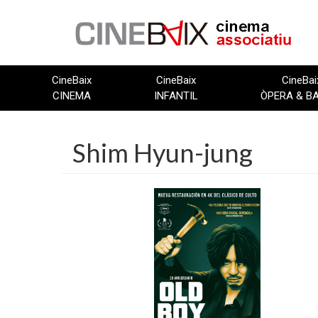
Vés
al
contingut
CineBaix
CineBaix
CineBai
CINEMA
INFANTIL
ÒPERA & B
Shim Hyun-jung