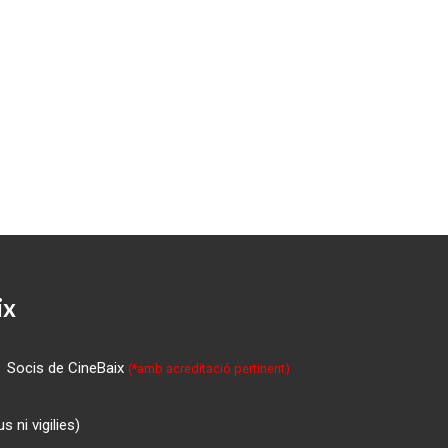
ix
Socis de CineBaix
(*amb acreditació pertinent)
 ni vigilies)