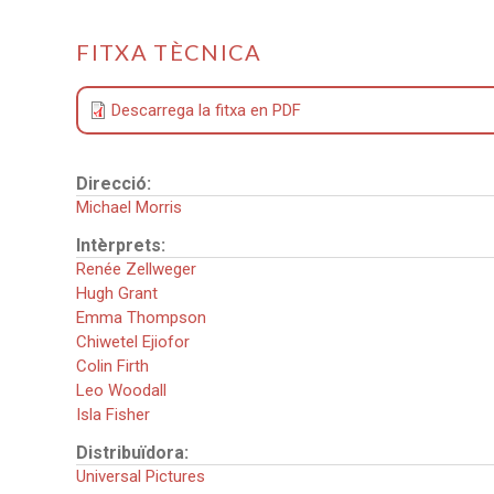
FITXA TÈCNICA
Descarrega la fitxa en PDF
Direcció:
Michael Morris
Intèrprets:
Renée Zellweger
Hugh Grant
Emma Thompson
Chiwetel Ejiofor
Colin Firth
Leo Woodall
Isla Fisher
Distribuïdora:
Universal Pictures