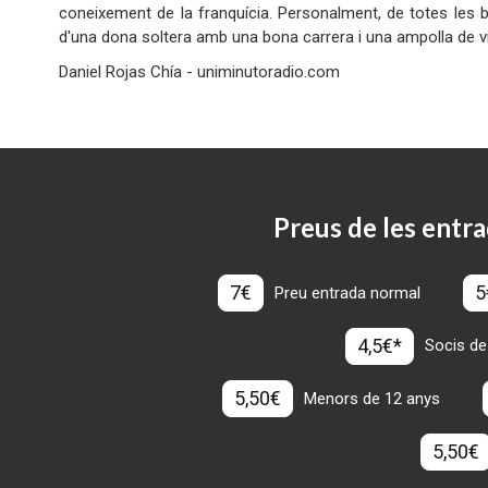
coneixement de la franquícia. Personalment, de totes les 
d'una dona soltera amb una bona carr
Daniel Rojas Chía - uniminutoradio.com
Preus de les entra
7€
5
Preu entrada normal
4,5€*
Socis de
5,50€
Menors de 12 anys
5,50€