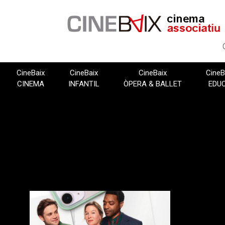
Vés
al
contingut
CineBaix
CineBaix
CineBaix
CineB
CINEMA
INFANTIL
ÒPERA & BALLET
EDU