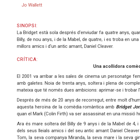
Jo Wallett
SINOPSI:
La Bridget està sola després d'enviudar fa quatre anys, qua
Billy, de nou anys, i de la Mabel, de quatre, i es troba en 
millors amics i d'un antic amant, Daniel Cleaver.
CRÍTICA:
Una acollidora comè
El 2001 va arribar a les sales de cinema un personatge fem
amb galetes. Noia de trenta anys, soltera i plena de comple
mateixa que té només dues ambicions: aprimar-se i trobar l
Després de més de 20 anys de recorregut, entre molt d'humor
aquesta heroïna de la comèdia romàntica amb
Bridget Jon
quan el Mark (Colin Firth) va ser assassinat en una missió h
Ara és mare soltera del Billy de 9 anys i de la Mabel de 4, 
dels seus lleials amics i del seu antic amant Daniel Cleaver
Tom, la seva companya Miranda, la seva mare i la seva g