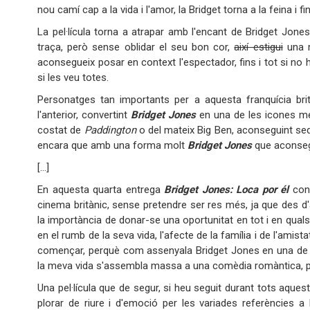
nou camí cap a la vida i l'amor, la Bridget torna a la feina i fi
La pel·lícula torna a atrapar amb l'encant de Bridget Jone
traça, però sense oblidar el seu bon cor,
així estigui
una m
aconsegueix posar en context l'espectador, fins i tot si no
si les veu totes.
Personatges tan importants per a aquesta franquícia brit
l'anterior, convertint
Bridget Jones
en una de les icones mé
costat de
Paddington
o del mateix Big Ben, aconseguint se
encara que amb una forma molt
Bridget Jones
que aconsegu
[...]
En aquesta quarta entrega
Bridget Jones: Loca por él
cons
cinema britànic, sense pretendre ser res més, ja que des
la importància de donar-se una oportunitat en tot i en quals
en el rumb de la seva vida, l'afecte de la família i de l'amis
començar, perquè com assenyala Bridget Jones en una de l
la meva vida s'assembla massa a una comèdia romàntica, però
Una pel·lícula que de segur, si heu seguit durant tots aque
plorar de riure i d'emoció per les variades referències a