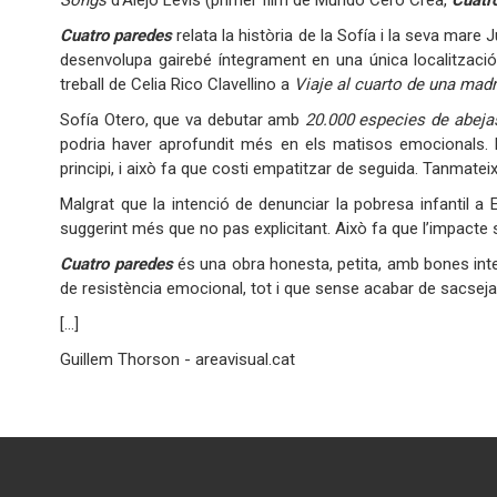
Songs
d’Alejo Levis (primer film de Mundo Cero Crea,
Cuatr
Cuatro paredes
relata la història de la Sofía i la seva mare J
desenvolupa gairebé íntegrament en una única localitzaci
treball de Celia Rico Clavellino a
Viaje al cuarto de una mad
Sofía Otero, que va debutar amb
20.000 especies de abeja
podria haver aprofundit més en els matisos emocionals. 
principi, i això fa que costi empatitzar de seguida. Tanmatei
Malgrat que la intenció de denunciar la pobresa infantil a
suggerint més que no pas explicitant. Això fa que l’impacte s
Cuatro paredes
és una obra honesta, petita, amb bones intenc
de resistència emocional, tot i que
[...]
Guillem Thorson - areavisual.cat