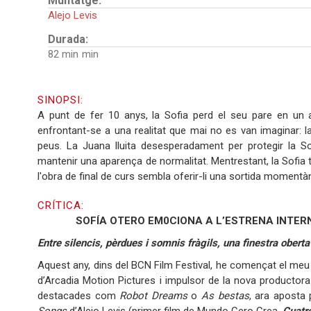
Muntatge:
Alejo Levis
Durada:
82 min
SINOPSI:
A punt de fer 10 anys, la Sofia perd el seu pare en un 
enfrontant-se a una realitat que mai no es van imaginar: la 
peus. La Juana lluita desesperadament per protegir la Sof
mantenir una aparença de normalitat. Mentrestant, la Sofia t
l'obra de final de curs sembla oferir-li una sortida momentàn
CRÍTICA:
SOFÍA OTERO EM0CIONA A L’ESTRENA INTERN
Entre silencis, pèrdues i somnis fràgils, una finestra oberta 
Aquest any, dins del BCN Film Festival, he començat el me
d’Arcadia Motion Pictures i impulsor de la nova productor
destacades com
Robot Dreams
o
As bestas
, ara aposta 