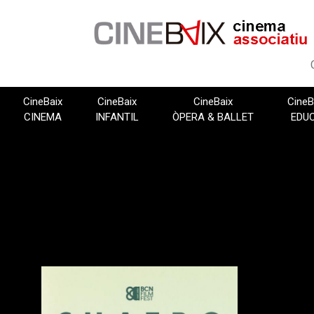
Vés
al
contingut
CineBaix
CineBaix
CineBaix
CineB
CINEMA
INFANTIL
ÒPERA & BALLET
EDU