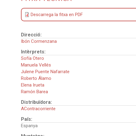
Descarrega la fitxa en PDF
Direcció:
Ibón Cormenzana
Intèrprets:
Sofía Otero
Manuela Vellés
Julene Puente Nafarrate
Roberto Álamo
Elena Irueta
Ramón Barea
Distribuïdora:
AContracorriente
País:
Espanya