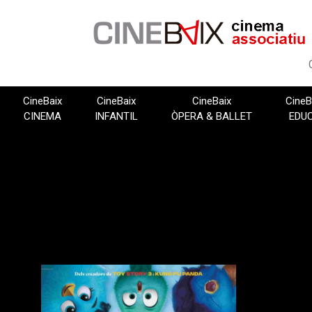
Vés
al
contingut
CineBaix
CineBaix
CineBaix
CineB
CINEMA
INFANTIL
ÒPERA & BALLET
EDU