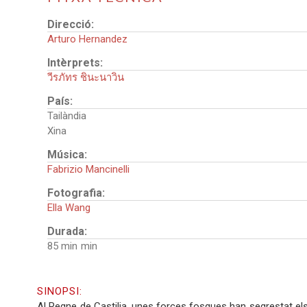
Direcció:
Arturo Hernandez
Intèrprets:
วีรภัทร ชินะนาวิน
País:
Tailàndia
Xina
Música:
Fabrizio Mancinelli
Fotografia:
Ella Wang
Durada:
85 min
SINOPSI:
Al Regne de Castilia, unes forces fosques han segrestat els 