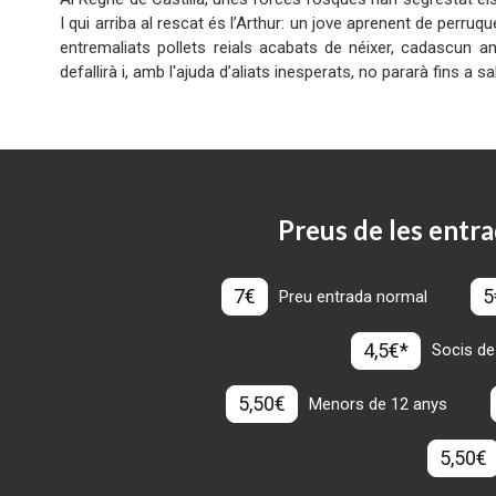
I qui arriba al rescat és l’Arthur: un jove aprenent de perru
entremaliats pollets reials acabats de néixer, cadascun am
defallirà i, amb l'ajuda d’aliats inesperats, no pararà fins a s
Preus de les entra
7€
5
Preu entrada normal
4,5€*
Socis de
5,50€
Menors de 12 anys
5,50€