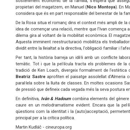
sosteniment econòmic de la família, s'espera que asseguri 
propietari del magatzem, en Manuel (
Nico Montoya
). En M
considera que és en part responsable del benestar de la famí
De la Rosa situa el romanç dins el context més ampli de la c
idea de començar una relació, mentre que l’Ivan comença a se
dilema gira al voltant de la mobilitat econòmica. El magatzem
Aquesta imminent reestructuració mobilitza els treballadors,
dividit entre la lleialtat a la directiva, l'obligació familiar i l'a
Per tant, la història barreja un idil·li amb un conflicte lab
temàtic. Tot i que la pel·lícula tracta els problemes de la 
tradició de Ken Loach, divergeix formalment de l'estètica c
Beatriz Sastre
aprofiten el paisatge assolellat d'Almeria 
paral·lela sobre la lluita de classes. En moltes ocasions Sa
de pressió que defineix cada vegada més la seva postura en
En definitiva,
Iván & Hadoum
combina elements del gènere r
caure en un melodramatisme evident. Encara que la pel·lí
qüestions com la identitat i la (auto)acceptació, permeten
principal per a la crítica política.
Martin Kudláč - cineuropa.org