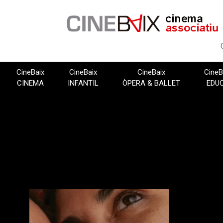
Vés
al
contingut
CineBaix
CineBaix
CineBaix
CineB
CINEMA
INFANTIL
ÒPERA & BALLET
EDU