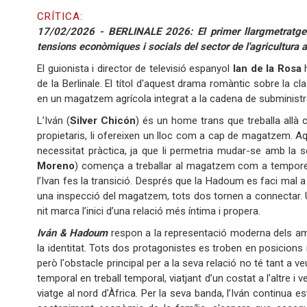
CRÍTICA:
17/02/2026 - BERLINALE 2026: El primer llargmetratge de
tensions econòmiques i socials del sector de l'agricultura
El guionista i director de televisió espanyol
Ian de la Rosa
h
de la Berlinale. El títol d'aquest drama romàntic sobre la c
en un magatzem agrícola integrat a la cadena de subminist
L’Iván (
Silver Chicón
) és un home trans que treballa allà 
propietaris, li ofereixen un lloc com a cap de magatzem. A
necessitat pràctica, ja que li permetria mudar-se amb la 
Moreno
) comença a treballar al magatzem com a temporer
l’Ivan fes la transició. Després que la Hadoum es faci mal a la
una inspecció del magatzem, tots dos tornen a connectar. 
nit marca l’inici d’una relació més íntima i propera.
Iván & Hadoum
respon a la representació moderna dels aman
la identitat. Tots dos protagonistes es troben en posicion
però l'obstacle principal per a la seva relació no té tant a v
temporal en treball temporal, viatjant d’un costat a l’altre
viatge al nord d'Àfrica. Per la seva banda, l’Iván continua 