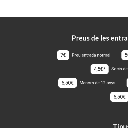
Preus de les entra
7€
5
Preu entrada normal
4,5€*
Socis de
5,50€
Menors de 12 anys
5,50€
Tipu