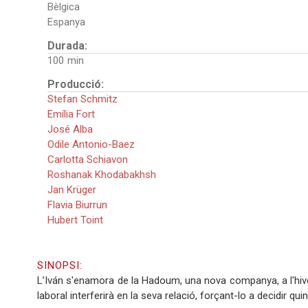
Bèlgica
Espanya
Durada:
100
Producció:
Stefan Schmitz
Emília Fort
José Alba
Odile Antonio-Baez
Carlotta Schiavon
Roshanak Khodabakhsh
Jan Krüger
Flavia Biurrun
Hubert Toint
SINOPSI:
L’Iván s'enamora de la Hadoum, una nova companya, a l'hive
laboral interferirà en la seva relació, forçant-lo a decidir qu