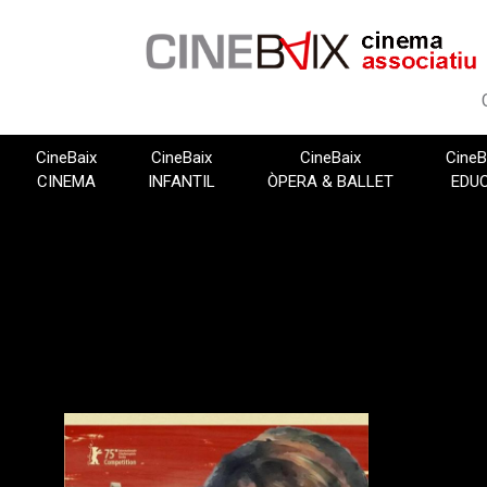
Vés
al
contingut
CineBaix
CineBaix
CineBaix
CineB
CINEMA
INFANTIL
ÒPERA & BALLET
EDU