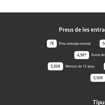
Preus de les entra
7€
5
Preu entrada normal
4,5€*
Socis de
5,50€
Menors de 12 anys
5,50€
Tipu