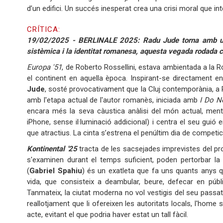
d’un edifici. Un succés inesperat crea una crisi moral que i
CRÍTICA:
19/02/2025 - BERLINALE 2025: Radu Jude torna amb una al
sistèmica i la identitat romanesa, aquesta vegada rodad
Europa '51
, de Roberto Rossellini, estava ambientada a la Ro
el continent en aquella època. Inspirant-se directament en
Jude
, sosté provocativament que la Cluj contemporània, a 
amb l'etapa actual de l'autor romanès, iniciada amb
I Do N
encara més la seva càustica anàlisi del món actual, mentr
iPhone, sense il·luminació addicional) i centra el seu guió
que atractius. La cinta s’estrena el penúltim dia de competici
Kontinental '25
tracta de les sacsejades imprevistes del prog
s'examinen durant el temps suficient, poden pertorbar la
(
Gabriel Spahiu
) és un exatleta que fa uns quants anys q
vida, que consisteix a deambular, beure, defecar en públ
Tanmateix, la ciutat moderna no vol vestigis del seu passat, i
reallotjament que li ofereixen les autoritats locals, l'home
acte, evitant el que podria haver estat un tall fàcil.