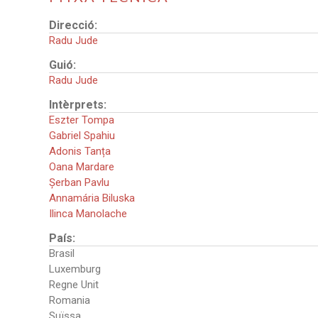
Direcció:
Radu Jude
Guió:
Radu Jude
Intèrprets:
Eszter Tompa
Gabriel Spahiu
Adonis Tanța
Oana Mardare
Șerban Pavlu
Annamária Biluska
Ilinca Manolache
País:
Brasil
Luxemburg
Regne Unit
Romania
Suïssa