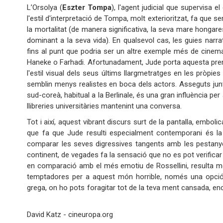
L’Orsolya (
Eszter Tompa
), l'agent judicial que supervisa 
l'estil d'interpretació de Tompa, molt exterioritzat, fa que 
la mortalitat (de manera significativa, la seva mare hongare
dominant a la seva vida). En qualsevol cas, les guies narra
fins al punt que podria ser un altre exemple més de cinem
Haneke o Farhadi. Afortunadament, Jude porta aquesta premis
l'estil visual dels seus últims llargmetratges en les pròpi
semblin menys realistes en boca dels actors. Asseguts jun
sud-coreà, habitual a la Berlinale, és una gran influència
llibreries universitàries mantenint una conversa.
Tot i així, aquest vibrant discurs surt de la pantalla, embol
que fa que Jude resulti especialment contemporani és la s
comparar les seves digressives tangents amb les pestanye
continent, de vegades fa la sensació que no es pot verifica
en comparació amb el més emotiu de Rossellini, resulta mo
temptadores per a aquest món horrible, només una opció 
grega, on ho pots foragitar tot de la teva
David Katz - cineuropa.org