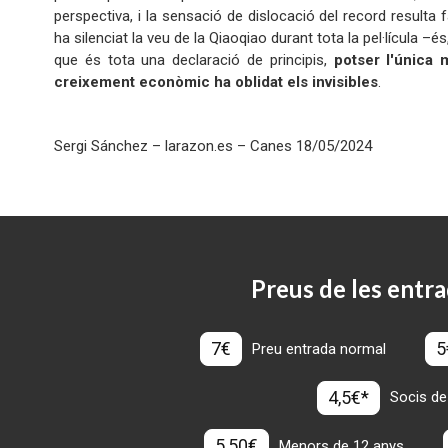
perspectiva, i la sensació de dislocació del record resulta
ha silenciat la veu de la Qiaoqiao durant tota la pel·lícula –é
que és tota una declaració de principis,
potser l'única
creixement econòmic ha oblidat els invisibles
.
Sergi Sánchez – larazon.es – Canes 18/05/2024
Preus de les entra
7€
5
Preu entrada normal
4,5€*
Socis de
5,50€
Menors de 12 anys