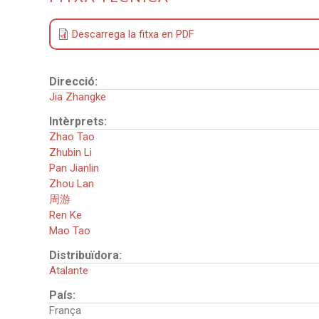
Descarrega la fitxa en PDF
Direcció:
Jia Zhangke
Intèrprets:
Zhao Tao
Zhubin Li
Pan Jianlin
Zhou Lan
周游
Ren Ke
Mao Tao
Distribuïdora:
Atalante
País:
França