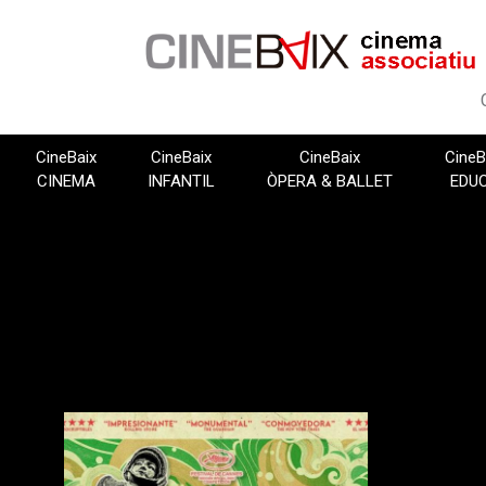
Vés
al
contingut
CineBaix
CineBaix
CineBaix
CineB
CINEMA
INFANTIL
ÒPERA & BALLET
EDU