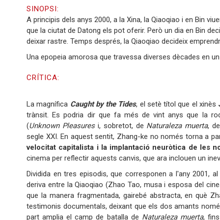
SINOPSI:
A principis dels anys 2000, a la Xina, la Qiaoqiao i en Bin viu
que la ciutat de Datong els pot oferir. Però un dia en Bin dec
deixar rastre. Temps després, la Qiaoqiao decideix emprendre 
Una epopeia amorosa que travessa diverses dècades en un pa
CRÍTICA:
La magnífica
Caught by the Tides
, el setè títol que el xinès
trànsit. Es podria dir que fa més de vint anys que la ro
(
Unknown Pleasures
i, sobretot, de
Naturaleza muerta
, d
segle XXI. En aquest sentit, Zhang-ke no només torna a par
velocitat capitalista i la implantació neuròtica de les 
cinema per reflectir aquests canvis, que ara inclouen un ine
Dividida en tres episodis, que corresponen a l'any 2001, al 
deriva entre la Qiaoqiao (Zhao Tao, musa i esposa del cinea
que la manera fragmentada, gairebé abstracta, en què Zhan
testimonis documentals, deixant que els dos amants només 
part amplia el camp de batalla de
Naturaleza muerta
, fin