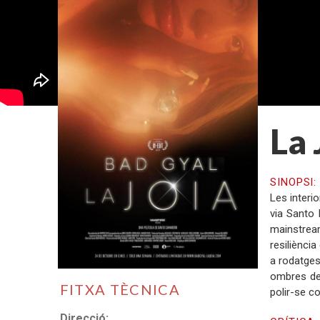
La 
SINOPSI
Les interi
via Santo 
mainstream
resiliència
a rodatges
ombres del
FITXA TÈCNICA
polir-se c
Direcció: