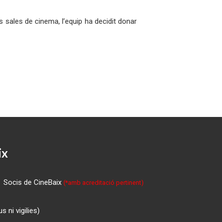
s sales de cinema, l’equip ha decidit donar
ix
Socis de CineBaix
(*amb acreditació pertinent)
 ni vigilies)