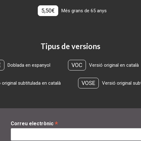
5,50€
Més grans de 65 anys
Tipus de versions
E
VOC
Doblada en espanyol
Versió original en català
VOSE
 original subtitulada en català
Versió original sub
*
Correu electrònic