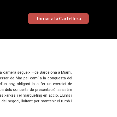
Tornar a la Cartellera
. La càmera segueix —de Barcelona a Miami,
assar de Mar pel camí a la conquesta del
un any, obligant-la a fer un exercici de
èpica dels concerts de presentació, assistim
les xarxes i el màrqueting en acció. Llums i
el negoci, lluitant per mantenir el rumb i