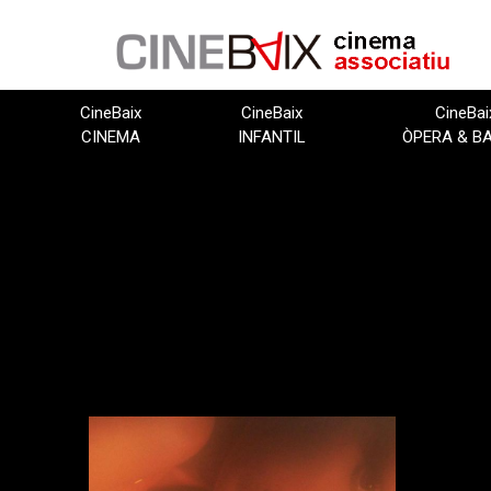
Vés
al
contingut
CineBaix
CineBaix
CineBai
CINEMA
INFANTIL
ÒPERA & B