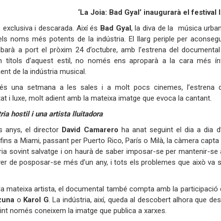
:
‘La Joia: Bad Gyal’ inaugurarà el festival
, exclusiva i descarada. Així és
Bad Gyal
, la diva de la música urba
s noms més potents de la indústria. El llarg periple per aconsegu
ribarà a port el pròxim 24 d’octubre, amb l’estrena del documenta
n títols d’aquest estil, no només ens aproparà a la cara més ínt
nt de la indústria musical.
 una setmana a les sales i a molt pocs cinemes, l’estrena d
itat i luxe, molt adient amb la mateixa imatge que evoca la cantant.
ia hostil i una artista lluitadora
s anys, el director
David Camarero
ha anat seguint el dia a dia d
fins a Miami, passant per Puerto Rico, París o Milà, la càmera capta 
ria sovint salvatge i on haurà de saber imposar-se per mantenir-se a
er de posposar-se més d’un any, i tots els problemes que això va sup
a mateixa artista, el documental també compta amb la participació
zuna
o
Karol G
. La indústria, així, queda al descobert alhora que de
vint només coneixem la imatge que publica a xarxes.