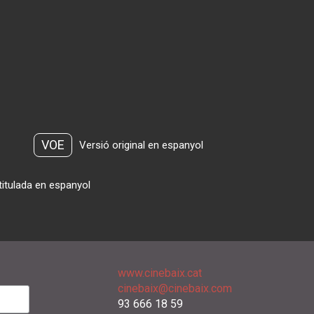
VOE
Versió original en espanyol
titulada en espanyol
www.cinebaix.cat
cinebaix@cinebaix.com
93 666 18 59