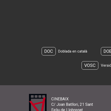
DOC
DO
Doblada en català
VOSC
Versió
CINEBAIX
C/ Joan Batllori, 21 Sant
Feliu de Llobregat