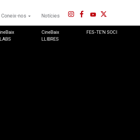
Coneix-nos
Notícies
ineBaix
CineBaix
FES-TE'N SOCI
LABS
LLIBRES