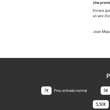
Una
prem
Encara que
un aire d’ex
Joan Mique
P
7€
5€
Preu entrada normal
5,50€