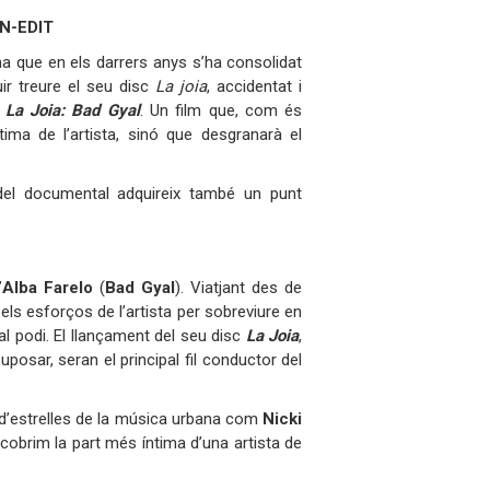
 IN-EDIT
na que en els darrers anys s’ha consolidat
ir treure el seu disc
La joia
, accidentat i
l
La Joia: Bad Gyal
. Un film que, com és
ima de l’artista, sinó que desgranarà el
el documental adquireix també un punt
’
Alba Farelo
(
Bad Gyal
). Viatjant des de
els esforços de l’artista per sobreviure en
l podi. El llançament del seu disc
La Joia
,
osar, seran el principal fil conductor del
 d’estrelles de la música urbana com
Nicki
scobrim la part més íntima d’una artista de