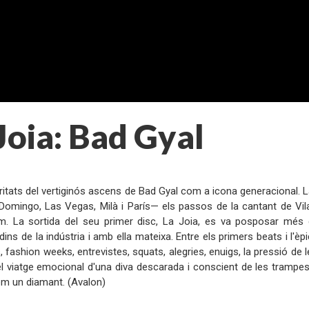
Joia: Bad Gyal
:
oritats del vertiginós ascens de Bad Gyal com a icona generacional
Domingo, Las Vegas, Milà i París— els passos de la cantant de Vil
. La sortida del seu primer disc, La Joia, es va posposar més d'
 dins de la indústria i amb ella mateixa. Entre els primers beats i l'
, fashion weeks, entrevistes, squats, alegries, enuigs, la pressió de 
 viatge emocional d'una diva descarada i conscient de les trampes d
om un diamant. (Avalon)