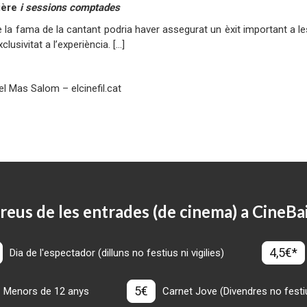
ière
i sessions comptades
 la fama de la cantant podria haver assegurat un èxit important a le
clusivitat a l’experiència. [...]
l Mas Salom – elcinefil.cat
reus de les entrades (de cinema) a CineBa
4,5€*
Dia de l'espectador (dilluns no festius ni vigilies)
5€
Menors de 12 anys
Carnet Jove (Divendres no festius