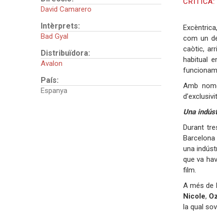
CRÍTICA
David Camarero
Intèrprets:
Excèntrica
Bad Gyal
com un del
caòtic, ar
Distribuïdora:
habitual e
Avalon
funcioname
País:
Amb només
Espanya
d’exclusiv
Una indústr
Durant tre
Barcelona 
una indúst
que va hav
film.
A més de l
Nicole
,
O
la qual so