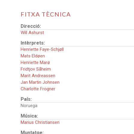
FITXA TÈCNICA
Direcció:
Will Ashurst
Intèrprets:
Henriette Faye-Schjøll
Mats Eldøen
Henriette Marø
Fridtjov Såheim
Marit Andreassen
Jan Martin Johnsen
Charlotte Frogner
País:
Noruega
Música:
Marius Christiansen
Muntatge: