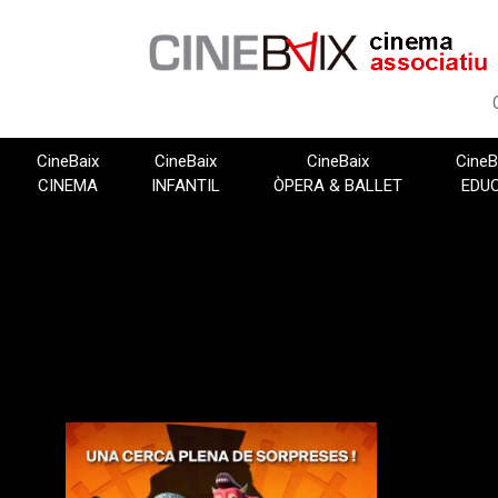
Vés
al
contingut
CineBaix
CineBaix
CineBaix
CineB
CINEMA
INFANTIL
ÒPERA & BALLET
EDU