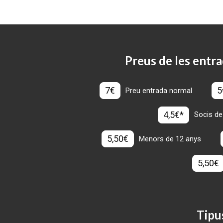
Preus de les entra
7€
5
Preu entrada normal
4,5€*
Socis de
5,50€
Menors de 12 anys
5,50€
Tipu