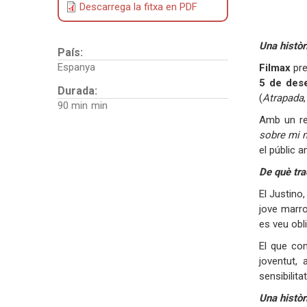
Descarrega la fitxa en PDF
Una històr
País:
Espanya
Filmax
pr
5 de des
Durada:
(
Atrapada
90 min
Amb un re
sobre mi 
el públic 
De què tra
El Justino,
jove marro
es veu obl
El que co
joventut, 
sensibilit
Una històr