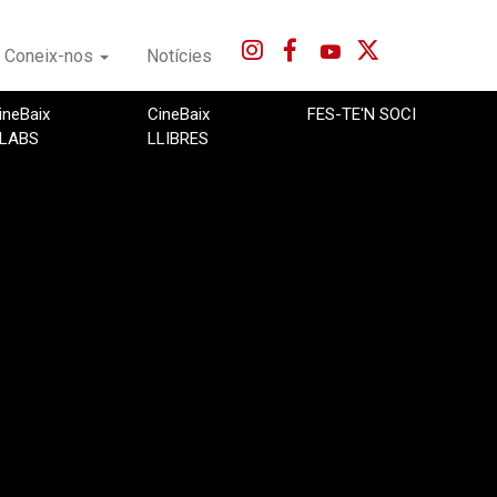
Coneix-nos
Notícies
ineBaix
CineBaix
FES-TE'N SOCI
LABS
LLIBRES