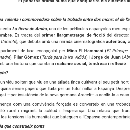
El poderós drama humà que conquerirà els cinemes 
ia valenta i commovedora sobre la trobada entre dos mons: el de l'aï
esenta
La tierra de Amira
, una de les pel·lícules espanyoles més espe
embre
. Es tracta del
primer llargmetratge de ficció
del director
,
Caronte
), que debuta amb una mirada cinematogràfica
autèntica,
partiment de luxe encapçalat per
Mina El Hammani
(
El Príncipe
madre
),
Pilar Gómez
(
Tarde para la ira
,
Adiós
) i
Jorge de Juan
(
Abr
amb una història que combina
realisme social, tendresa i reflexió
.
cta?
 un vidu solitari que viu en una aïllada finca cultivant el seu petit h
quina sense papers que lluita per un futur millor a Espanya. Després
igat —per insistència de la seva germana Araceli— a acollir-la a casa 
mença com una convivència forçada es converteix en una trobada 
allò rural i migrant, la solitud i l'esperança. Una relació que t
at les tensions i la humanitat que bateguen a l'Espanya contemporània
ia que construeix ponts