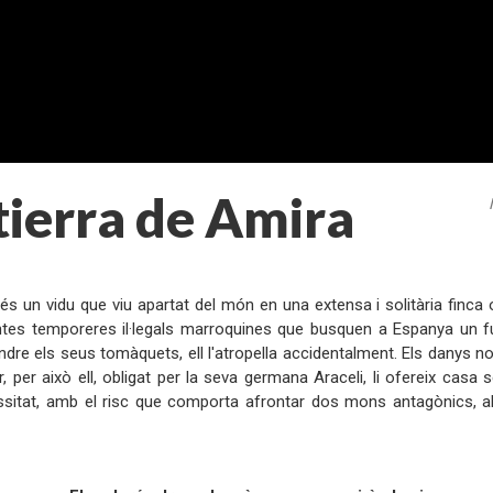
tierra de Amira
:
 és un vidu que viu apartat del món en una extensa i solitària finca
tes temporeres il·legals marroquines que busquen a Espanya un futu
ndre els seus tomàquets, ell l'atropella accidentalment. Els danys no 
ar, per això ell, obligat per la seva germana Araceli, li ofereix casa
sitat, amb el risc que comporta afrontar dos mons antagònics, abis
: