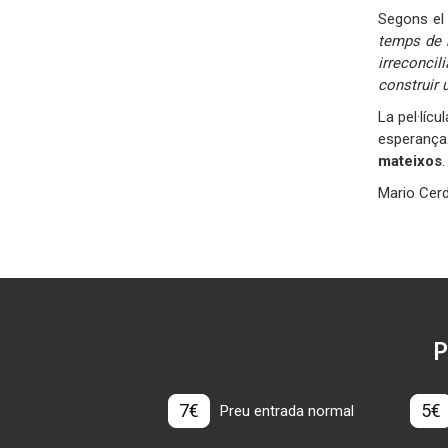
Segons el
temps de r
irreconcil
construir 
La pel·lícu
esperança.
mateixos
.
Mario Cerd
P
7€
5€
Preu entrada normal