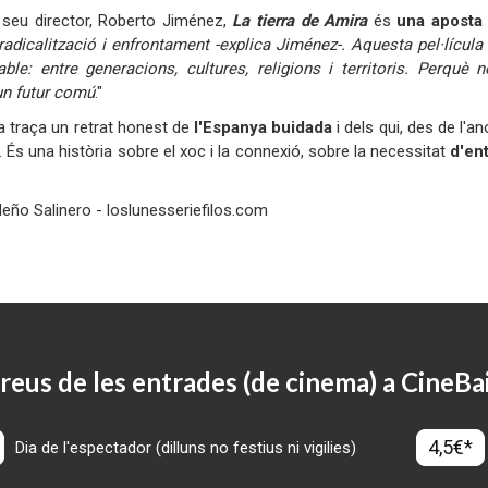
 seu director, Roberto Jiménez,
La tierra de Amira
és
una
aposta 
adicalització i enfrontament -explica Jiménez-. Aquesta pel·lícula
iable: entre generacions, cultures, religions i territoris. Perqu
un futur comú
."
la traça un retrat honest de
l'Espanya buidada
i dels qui, des de l'a
 És una història sobre el xoc i la connexió, sobre la necessitat
d'en
eño Salinero - loslunesseriefilos.com
reus de les entrades (de cinema) a CineBa
4,5€*
Dia de l'espectador (dilluns no festius ni vigilies)