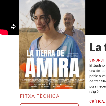
La 
SINOPSI
El Justino
una de tan
poble a ve
de treball
pura neces
religió.
FITXA TÈCNICA
CRÍTICA