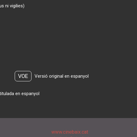
 ni vigilies)
VOE
Versió original en espanyol
titulada en espanyol
www.cinebaix.cat