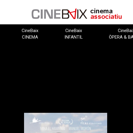
Vés
al
contingut
CineBaix
CineBaix
CineBai
CINEMA
INFANTIL
ÒPERA & B