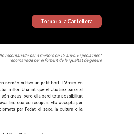
Tornar a la Cartellera
No recomanada per a menors de 12 anys. Especialment
recomanada per el foment de la igualtat de gènere
 on només cultiva un petit hort. L’Amira és
r millor. Una nit que el Justino baixa al
són greus, però ella perd tota possibilitat
 seva fins que es recuperi. Ella accepta per
mats per l'edat, el sexe, la cultura o la