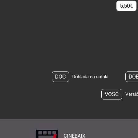
5,50€
DOC
DO
Doblada en català
VOSC
Versió
CINEBAIX