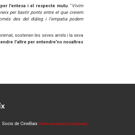
per l’entesa i el respecte mutu
. "
Vivim
 neix per bastir ponts entre el que creiem
è només des del diàleg i l'empatia podem
nonimat, sostenen les seves arrels i la seva
tendre l'altre per entendre'ns nosaltres
ix
Socis de CineBaix
(*amb acreditació pertinent)