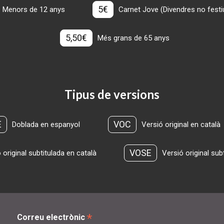
5€
Menors de 12 anys
Carnet Jove (Divendres no festius
5,50€
Més grans de 65 anys
Tipus de versions
E
VOC
Doblada en espanyol
Versió original en català
VOSE
 original subtitulada en català
Versió original sub
*
Correu electrònic