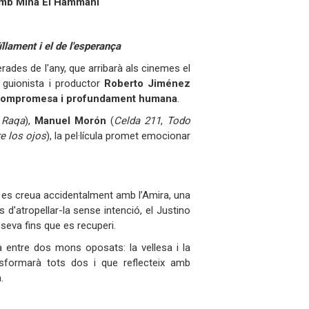
amb Mina El Hammani
llament i el de l'esperança
rades de l'any, que arribarà als cinemes el
, guionista i productor
Roberto Jiménez
 compromesa i profundament humana
.
,
Raqa
),
Manuel Morón
(
Celda 211
,
Todo
e los ojos
), la pel·lícula promet emocionar
ort, es creua accidentalment amb l’Amira, una
 d'atropellar-la sense intenció, el Justino
seva fins que es recuperi.
entre dos mons oposats: la vellesa i la
ransformarà tots dos i que reflecteix amb
.