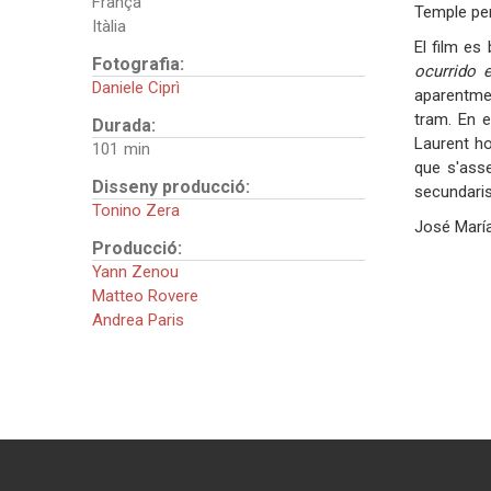
França
Temple per
Itàlia
El film es
Fotografia:
ocurrido 
Daniele Ciprì
aparentmen
tram. En e
Durada:
Laurent ho
101
que s'asse
Disseny producció:
secundaris,
Tonino Zera
José Marí
Producció:
Yann Zenou
Matteo Rovere
Andrea Paris