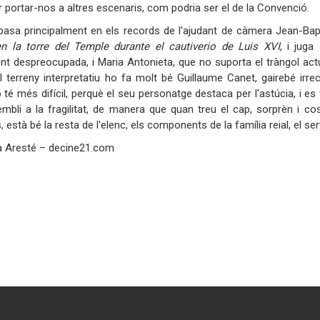
 portar-nos a altres escenaris, com podria ser el de la Convenció.
 basa principalment en els records de l'ajudant de càmera Jean-Bap
en la torre del Temple durante el cautiverio de Luis XVI
, i juga
t despreocupada, i Maria Antonieta, que no suporta el tràngol actual
l terreny interpretatiu ho fa molt bé Guillaume Canet, gairebé irr
 té més difícil, perquè el seu personatge destaca per l'astúcia, i e
mbli a la fragilitat, de manera que quan treu el cap, sorprèn i c
 està bé la resta de l'elenc, els components de la família reial, el serve
a Aresté – decine21.com