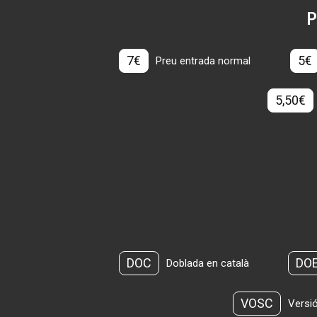
P
7€
5€
Preu entrada normal
5,50€
DOC
DO
Doblada en català
VOSC
Versió