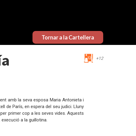
Tornar a la Cartellera
ía
+12
tament amb la seva esposa Maria Antonieta i
ll de París, en espera del seu judici. Lluny
ble per primer cop a les seves vides. Aquests
execució a la guillotina.