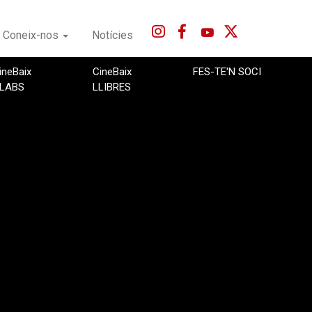
Coneix-nos
Notícies
ineBaix
CineBaix
FES-TE'N SOCI
LABS
LLIBRES