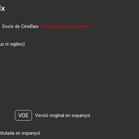
ix
Socis de CineBaix
(*amb acreditació pertinent)
 ni vigilies)
VOE
Versió original en espanyol
titulada en espanyol