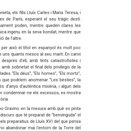
eta, els fills Lluís Carles i Maria Teresa, i
s de París, esperant el seu tràgic destí.
onament poden, mentre queden clares les
 mica ingenu en la seva bondat, mentre que
ó de l'altre.
 per això el títol en espanyol és molt poc
re uns quants mesos al seu marit. En canvi
a després d'ell, amb tints catastrofistes i
amb sobrietat el final dels privilegis de la
lades “Els déus”, “Els homes”, “Els morts”,
s que podríem anomenar “Les bèsties”, la
s d'anys d'autèntica misèria, i algun dels
ni per condemnar-ne els excessos, es mostra
òria.
ippo Gravino en la mesura amb què es pinta
discurs que té preparat de “benvinguda” el
 els preparatius de Lluís XVI del que pensa
 no abandonar mai l'entorn de la Torre del