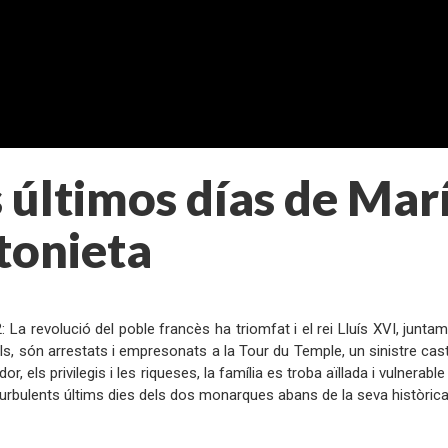
 últimos días de Mar
tonieta
:
2: La revolució del poble francès ha triomfat i el rei Lluís XVI, jun
lls, són arrestats i empresonats a la Tour du Temple, un sinistre caste
dor, els privilegis i les riqueses, la família es troba aïllada i vulnera
turbulents últims dies dels dos monarques abans de la seva històrica 
: