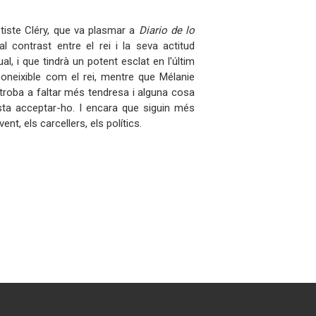
tiste Cléry, que va plasmar a
Diario de lo
 al contrast entre el rei i la seva actitud
, i que tindrà un potent esclat en l'últim
econeixible com el rei, mentre que Mélanie
s troba a faltar més tendresa i alguna cosa
osta acceptar-ho. I encara que siguin més
nt, els carcellers, els polítics.