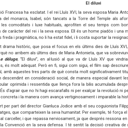
El diluvi
ó Francesa ha esclatat. I el rei Lluís XVI, la seva esposa Maria Antoni
 del monarca, Isabel, són tancats a la Torre del Temple als afore
e les comoditats i luxe habituals, aprofiten el seu temps com b
s de caràcter del rei i la seva esposa. Ell és un home piadós i una
 freda i pragmàtica, no li ha estat fidel, i li costa suportar la resignaci
t drama històric, que posa el focus en els últims dies de Lluís XVI,
rquè no arribem als últims dies de Maria Antonieta, que va sobreviu
Le déluge
, “El diluvi”, en al·lusió al que va dir Lluís XV que vindri
s, és molt adequat. Però en fi, sigui com sigui, el film sap descriure 
ial, amb aquestes tres parts de què consta molt significativament titu
 descendint en consideració social, de manera especial davant le
lar oprimida i ressentida que llença fora la bilis acumulada despré
. És d’agrair que no hi hagi escarafalls ni per exalçar la revolució 
a concreta i la manera com avança vertiginosament i imparable la hist
rt per part del director Gianluca Jodice amb el seu coguionista Fil
atges, que comparteixen la seva humanitat. Per exemple, té força el 
pal carceller, i que repassa nerviosament, ja que després ressona en
 la Convenció en la seva defensa. I té sentit la decisió creativa de