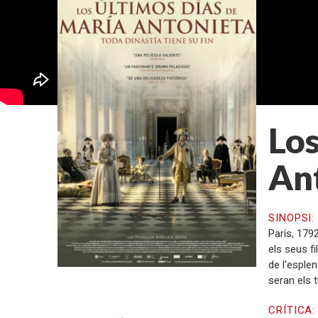
Los
An
SINOPSI
París, 179
els seus fi
de l'esplen
seran els 
CRÍTICA