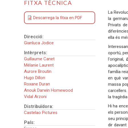
FITXA TÈCNICA
La Revoluci
Descarrega la fitxa en PDF
la germana
Privats d
diferèncie
Direcció:
ella és més
Gianluca Jodice
Interessan
Intèrprets:
oportú, pe
Guillaume Canet
l'original,
Mélanie Laurent
apocalíptic
Aurore Broutin
família re
Hugo Dillon
en què van
Roxane Duran
massa popu
Anouk Darwin Homewood
carcellers
Vidal Arzoni
la tragèdi
Hi ha ence
Distribuïdora:
els person
Castelao Pictures
seu princi
País:
dir davant