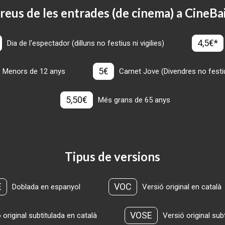
reus de les entrades (de cinema) a CineBa
4,5€*
Dia de l'espectador (dilluns no festius ni vigilies)
5€
Menors de 12 anys
Carnet Jove (Divendres no festius
5,50€
Més grans de 65 anys
Tipus de versions
E
VOC
Doblada en espanyol
Versió original en català
VOSE
 original subtitulada en català
Versió original sub