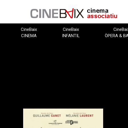
Vés
al
contingut
CineBaix
CineBaix
CineBai
CINEMA
INFANTIL
ÒPERA & B