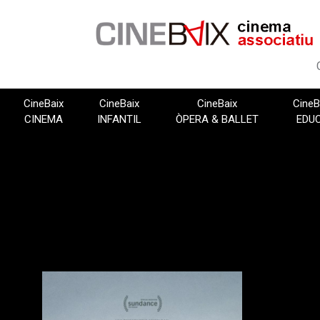
Vés
al
contingut
CineBaix
CineBaix
CineBaix
CineB
CINEMA
INFANTIL
ÒPERA & BALLET
EDU