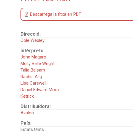
Descarrega la fitxa en PDF
Direcció:
Cole Webley
Intèrprets:
John Magaro
Molly Belle Wright
Talia Balsam
Rachel Alig
Lisa Carswell
Daniel Edward Mora
Ketrick
Distribuïdora:
Avalon
País:
Estats Units