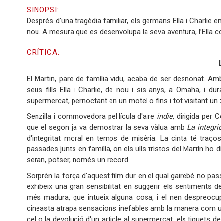
SINOPSI:
Després d'una tragèdia familiar, els germans Ella i Charlie
nou. A mesura que es desenvolupa la seva aventura, l’Ell
CRÍTICA:
El Martin, pare de família vidu, acaba de ser desnonat. Am
seus fills Ella i Charlie, de nou i sis anys, a Omaha, i 
supermercat, pernoctant en un motel o fins i tot visitant un 
Senzilla i commovedora pel·lícula d'aire
indie
, dirigida per
que el segon ja va demostrar la seva vàlua amb
La integr
d'integritat moral en temps de misèria. La cinta té traço
passades junts en família, on els ulls tristos del Martin ho 
seran, potser, només un record.
Sorprèn la força d'aquest film dur en el qual gairebé no pass
exhibeix una gran sensibilitat en suggerir els sentiments de
més madura, que intueix alguna cosa, i el nen despreocup
cineasta atrapa sensacions inefables amb la manera com une
cel o la devolució d'un article al supermercat, els tiquets 