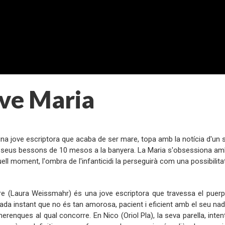
lve Maria
:
una jove escriptora que acaba de ser mare, topa amb la notícia d'un
 seus bessons de 10 mesos a la banyera. La Maria s'obsessiona amb 
uell moment, l'ombra de l'infanticidi la perseguirà com una possibilitat
:
re (Laura Weissmahr) és una jove escriptora que travessa el puerp
cada instant que no és tan amorosa, pacient i eficient amb el seu n
erenques al qual concorre. En Nico (Oriol Pla), la seva parella, inten