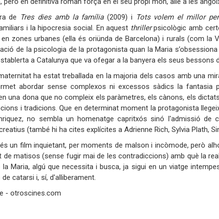
, però en definitiva roman força en el seu propi món, aliè a les angoix
ora de
Tres dies amb la família
(2009) i
Tots volem el millor per
miliars i la hipocresia social. En aquest
thriller
psicològic amb certes
n zones urbanes (ella és oriünda de Barcelona) i rurals (com la Va
ació de la psicologia de la protagonista quan la Maria s’obsessiona
stablerta a Catalunya que va ofegar a la banyera els seus bessons
maternitat ha estat treballada en la majoria dels casos amb una mir
ermet abordar sense complexos ni excessos sàdics la fantasia 
i en una dona que no compleix els paràmetres, els cànons, els dict
cions i tradicions. Que en determinat moment la protagonista llegei
nriquez, no sembla un homenatge capritxós sinó l'admissió de c
creatius (també hi ha cites explícites a Adrienne Rich, Sylvia Plath, 
t és un film inquietant, per moments de malson i incòmode, però alhor
at de matisos (sense fugir mai de les contradiccions) amb què la real
e la Maria, algú que necessita i busca, ja sigui en un viatge intempes
 de catarsi i, sí, d'alliberament.
le - otroscines.com