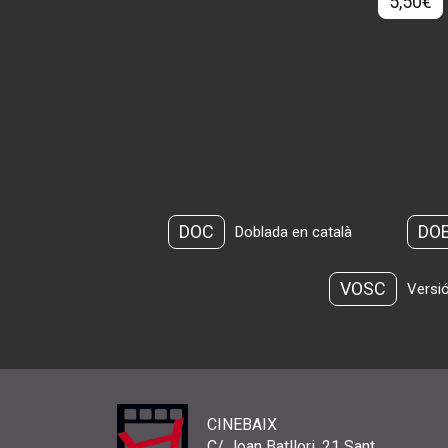
5,50€
DOC
DO
Doblada en català
VOSC
Versió
CINEBAIX
C/ Joan Batllori, 21 Sant