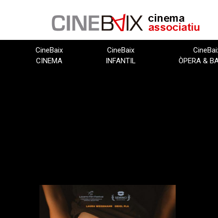
Vés
al
contingut
CineBaix
CineBaix
CineBai
CINEMA
INFANTIL
ÒPERA & B