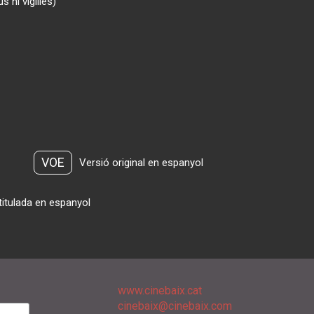
 ni vigilies)
VOE
Versió original en espanyol
titulada en espanyol
www.cinebaix.cat
cinebaix@cinebaix.com