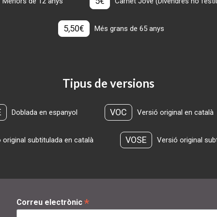
5€
Menors de 12 anys
Carnet Jove (Divendres no festius
5,50€
Més grans de 65 anys
Tipus de versions
E
VOC
Doblada en espanyol
Versió original en català
VOSE
 original subtitulada en català
Versió original sub
*
Correu electrònic