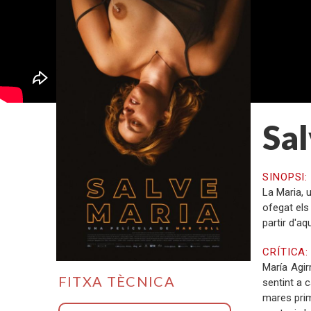
Sa
SINOPSI
La Maria, 
ofegat els
partir d'aq
CRÍTICA
María Agir
FITXA TÈCNICA
sentint a 
mares prim