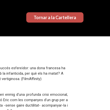
Tornar a la Cartellera
 succés esfereïdor: una dona francesa ha
la infanticida, per què els ha matat? A
 vertiginosa. (FilmAffinity)
eri enmig d'una profunda crisi emocional,
adó Eric com les companyes d'un grup per a
ta -sense gaire ductilitat- acompanyar-la i