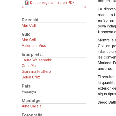
contenir-la
Descarrega la fitxa en PDF
La direct
mandats fa
Direcció:
en 35 mm e
Mar Coll
seva indag
francesa e
Guió:
Mar Coll
Mentre la 
Valentina Viso
Coll es p
infanticid
Intèrprets:
les conven
Laura Weissmahr
Mariana E
Oriol Pla
universos 
Giannina Fruttero
El resulta
Belén Cruz
la quantit
País:
exterior d
Espanya
algun tipus
Muntatge:
Diego Batl
Aina Calleja
Fotografia: