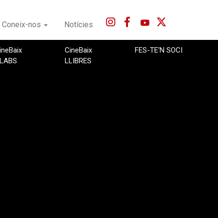
Coneix-nos
Notícies
ineBaix
CineBaix
FES-TE'N SOCI
LABS
LLIBRES