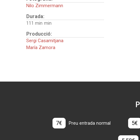
Nilo Zimmermann
Durada:
111 min
Producció:
Sergi Casamitjana
María Zamora
P
7€
5€
Preu entrada normal