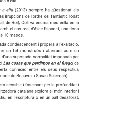
es d'ella.
 a ella
(2013) sempre ha qüestionat els
 irrupcions de l'ordre del fantàstic rodat
ll de Boí), Coll va encara més enllà en la
 amb el cas real d’Alice Espanet, una dona
 de 10 mesos.
ada condescendent i propera a l'exaltació,
per un fet monstruós i aberrant com un
ats d'una suposada normalitat imposada per
xi
Las cosas que perdimos en el fuego
, de
erta connexió entre els seus respectius
Simone de Beauvoir i Susan Suleiman).
a sensible i fascinant per la profunditat i
itzadora catalana explora el món interior i
tiu, en l'escriptura o en un ball desaforat,