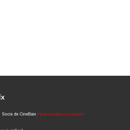
ix
Socis de CineBaix
(*amb acreditació pertinent)