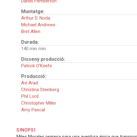
Daniel Pemberton
Muntatge:
Arthur D. Noda
Michael Andrews
Bret Allen
Durada:
140 min
Disseny producció:
Patrick O'Keefe
Producció:
Avi Arad
Christina Steinberg
Phil Lord
Christopher Miller
Amy Pascal
SINOPSI:
Miles Morales regresa para una aventura épica que transpor