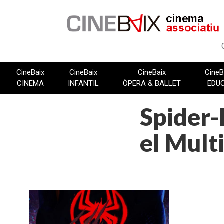
Vés
al
contingut
CineBaix
CineBaix
CineBaix
CineB
CINEMA
INFANTIL
ÒPERA & BALLET
EDU
Spider
el Mult