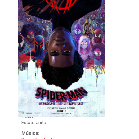
FITXA TÈCNICA
Direcció:
Joaquim Dos Santos
Justin K. Thompson
Kemp Powers
Intèrprets:
Shameik Moore
Hailee Steinfeld
Brian Tyree Henry
Luna Lauren Velez
Jake Johnson
Oscar Isaac
Jason Schwartzman
País:
Estats Units
Música: