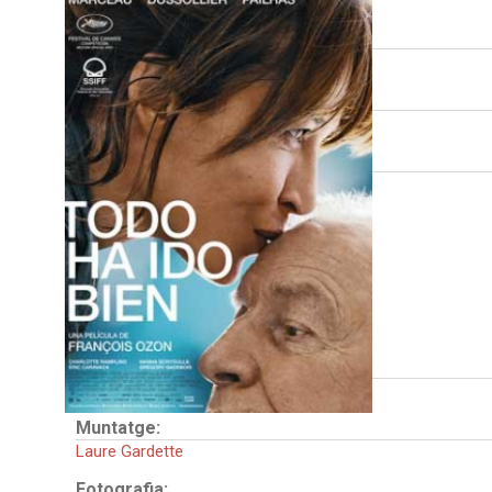
Direcció:
François Ozon
Guió:
François Ozon
Intèrprets:
Sophie Marceau
André Dussollier
Géraldine Pailhas
Hanna Schygulla
Charlotte Rampling
Grégory Gadebois
Éric Caravaca
País:
França
Muntatge:
Laure Gardette
Fotografia: