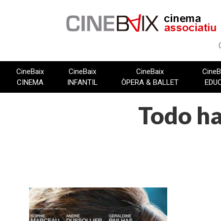
Vés
al
contingut
CineBaix
CineBaix
CineBaix
CineB
CINEMA
INFANTIL
ÒPERA & BALLET
EDU
Todo ha
FITXA TÈCNICA