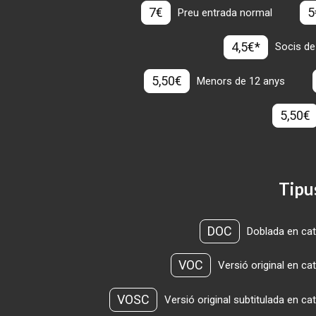
7€
5
Preu entrada normal
4,5€*
Socis de
5,50€
Menors de 12 anys
5,50€
Tipu
DOC
Doblada en cat
VOC
Versió original en ca
VOSC
Versió original subtitulada en ca