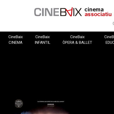
Vés
al
contingut
CineBaix
CineBaix
CineBaix
CineB
CINEMA
INFANTIL
ÒPERA & BALLET
EDU