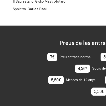
II Sagrestano: Giulio Mastrototaro
Spoletta:
Carlos Bosi
Preus de les entra
7€
5
Preu entrada normal
4,5€*
Socis de
5,50€
Menors de 12 anys
5,50€