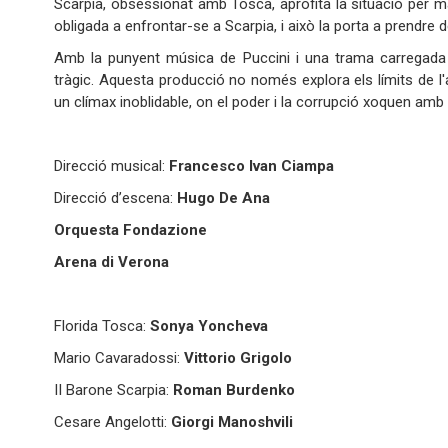
Scarpia, obsessionat amb Tosca, aprofita la situació per ma
obligada a enfrontar-se a Scarpia, i això la porta a prendre d
Amb la punyent música de Puccini i una trama carregad
tràgic. Aquesta producció no només explora els límits de l
un clímax inoblidable, on el poder i la corrupció xoquen amb e
Direcció musical:
Francesco Ivan Ciampa
Direcció d’escena:
Hugo De Ana
Orquesta Fondazione
Arena di Verona
Florida Tosca:
Sonya Yoncheva
Mario Cavaradossi:
Vittorio Grigolo
II Barone Scarpia:
Roman Burdenko
Cesare Angelotti:
Giorgi Manoshvili