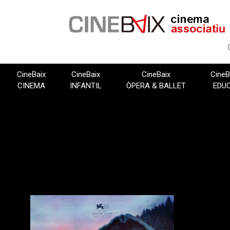
Vés
al
contingut
CineBaix
CineBaix
CineBaix
CineB
CINEMA
INFANTIL
ÒPERA & BALLET
EDU