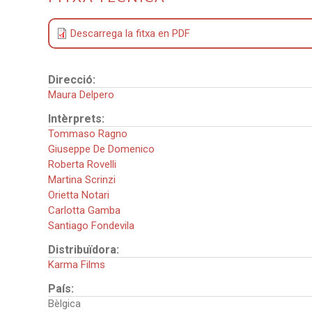
Descarrega la fitxa en PDF
Direcció:
Maura Delpero
Intèrprets:
Tommaso Ragno
Giuseppe De Domenico
Roberta Rovelli
Martina Scrinzi
Orietta Notari
Carlotta Gamba
Santiago Fondevila
Distribuïdora:
Karma Films
País:
Bèlgica