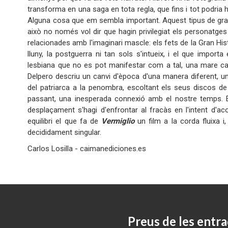
transforma en una saga en tota regla, que fins i tot podria 
Alguna cosa que em sembla important. Aquest tipus de grans
això no només vol dir que hagin privilegiat els personat
relacionades amb l'imaginari mascle: els fets de la Gran His
lluny, la postguerra ni tan sols s'intueix, i el que impo
lesbiana que no es pot manifestar com a tal, una mare ca
Delpero descriu un canvi d'època d'una manera diferent, un
del patriarca a la penombra, escoltant els seus discos d
passant, una inesperada connexió amb el nostre temps. És
desplaçament s'hagi d'enfrontar al fracàs en l'intent d'a
equilibri el que fa de
Vermiglio
un film a la corda fluixa i
decididament singular.
Carlos Losilla - caimanediciones.es
Preus de les entra