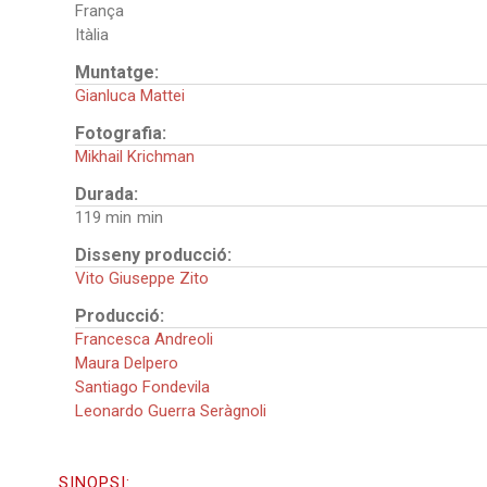
França
Itàlia
Muntatge:
Gianluca Mattei
Fotografia:
Mikhail Krichman
Durada:
119 min
Disseny producció:
Vito Giuseppe Zito
Producció:
Francesca Andreoli
Maura Delpero
Santiago Fondevila
Leonardo Guerra Seràgnoli
SINOPSI: