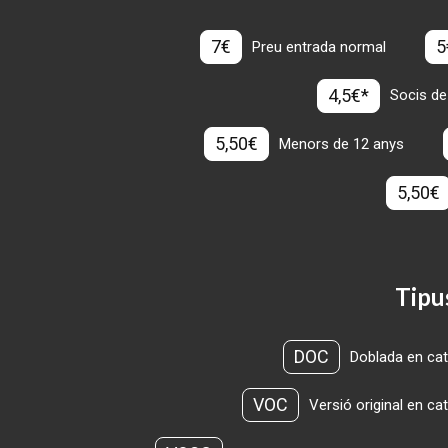
7€
5
Preu entrada normal
4,5€*
Socis de
5,50€
Menors de 12 anys
5,50€
Tipu
DOC
Doblada en cat
VOC
Versió original en ca