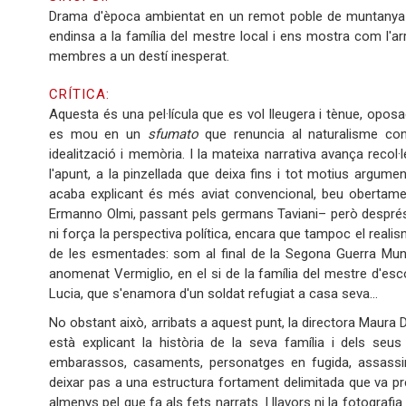
Drama d'època ambientat en un remot poble de muntanya de
endinsa a la família del mestre local i ens mostra com l'arr
membres a un destí inesperat.
CRÍTICA:
Aquesta és una pel·lícula que es vol lleugera i tènue, oposada
es mou en un
sfumato
que renuncia al naturalisme conve
idealització i memòria. I la mateixa narrativa avança recol·
l'apunt, a la pinzellada que deixa fins i tot motius argumen
acaba explicant és més aviat convencional, beu obertamen
Ermanno Olmi, passant pels germans Taviani– però després
ni força la perspectiva política, encara que tampoc el realis
de les esmentades: som al final de la Segona Guerra Mundi
anomenat Vermiglio, en el si de la família del mestre d'escola
Lucia, que s'enamora d'un soldat refugiat a casa seva…
No obstant això, arribats a aquest punt, la directora Maura 
està explicant la història de la seva família i dels seu
embarassos, casaments, personatges en fugida, assassinat
deixar pas a una estructura fortament delimitada que va pr
almenys pel que fa als fets narrats. I llavors ni la fotografia