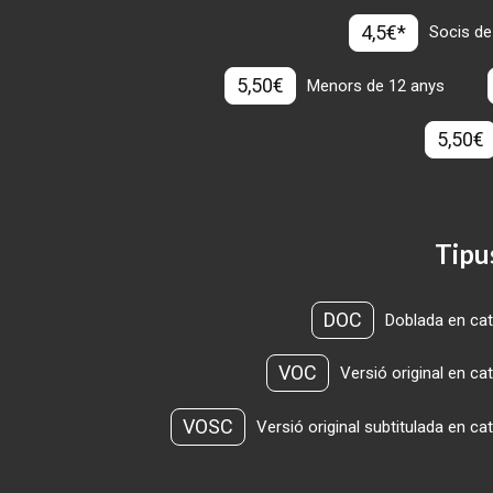
4,5€*
Socis de
5,50€
Menors de 12 anys
5,50€
Tipu
DOC
Doblada en cat
VOC
Versió original en ca
VOSC
Versió original subtitulada en ca