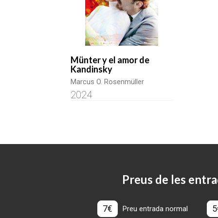
Münter y el amor de
Kandinsky
Marcus O. Rosenmüller
2024
Preus de les entra
7€
5
Preu entrada normal