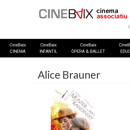
Vés
al
contingut
CineBaix
CineBaix
CineBaix
CineB
CINEMA
INFANTIL
ÒPERA & BALLET
EDU
Alice Brauner