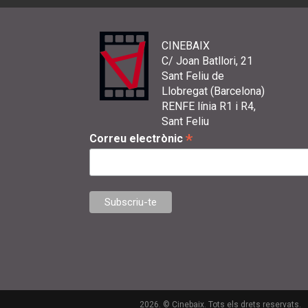
CINEBAIX
C/ Joan Batllori, 21
Sant Feliu de
Llobregat (Barcelona)
RENFE línia R1 i R4,
Sant Feliu
*
Correu electrònic
2026. © Cinebaix. Tots els drets reservats.