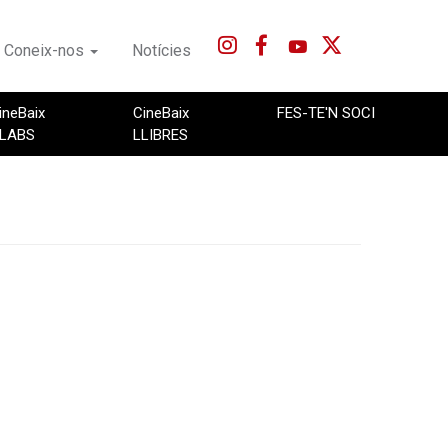
Coneix-nos
Notícies
ineBaix
CineBaix
FES-TE'N SOCI
LABS
LLIBRES