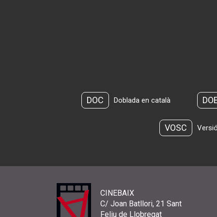
DOC
DO
Doblada en català
VOSC
Versió
CINEBAIX
C/ Joan Batllori, 21 Sant
Feliu de Llobregat