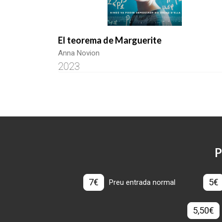
El teorema de Marguerite
Anna Novion
2023
P
7€
5€
Preu entrada normal
5,50€