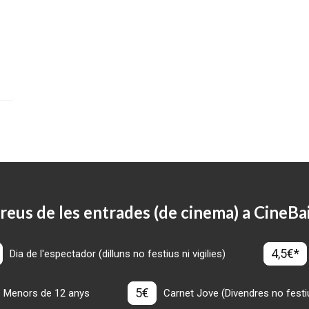
reus de les entrades (de cinema) a CineBa
4,5€*
Dia de l'espectador (dilluns no festius ni vigilies)
5€
Menors de 12 anys
Carnet Jove (Divendres no festius