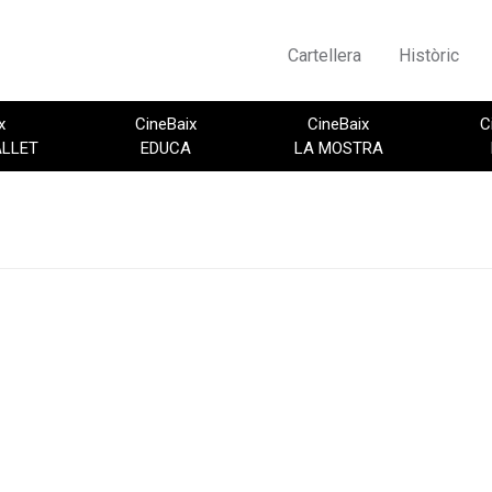
Cartellera
Històric
x
CineBaix
CineBaix
C
ALLET
EDUCA
LA MOSTRA