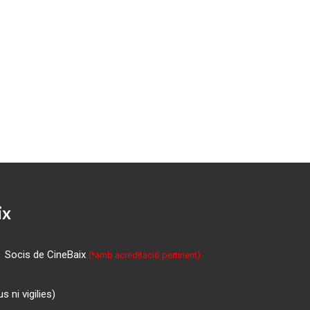
ix
Socis de CineBaix
(*amb acreditació pertinent)
 ni vigilies)