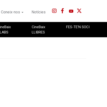
Coneix-nos
Notícies
ineBaix
CineBaix
FES-TE'N SOCI
LABS
LLIBRES