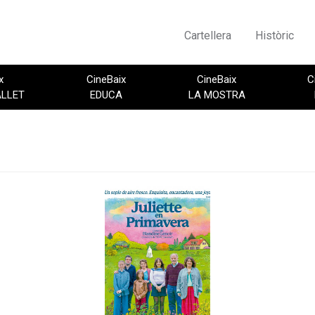
Cartellera
Històric
x
CineBaix
CineBaix
C
ALLET
EDUCA
LA MOSTRA