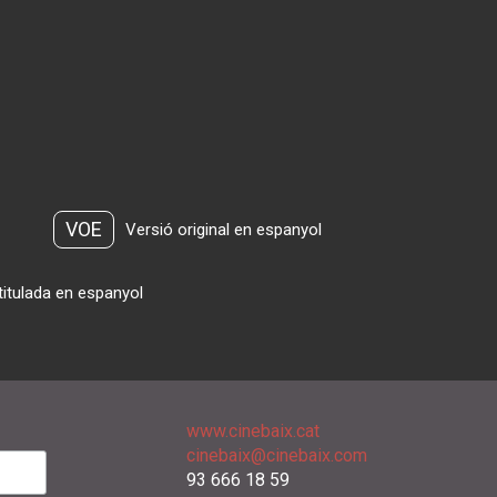
VOE
Versió original en espanyol
titulada en espanyol
www.cinebaix.cat
cinebaix@cinebaix.com
93 666 18 59