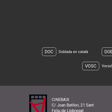
DOC
DO
Doblada en català
VOSC
Versió
CINEBAIX
C/ Joan Batllori, 21 Sant
Feliu de Llobregat