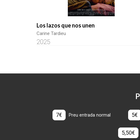
Los lazos que nos unen
Carine Tardieu
2025
P
7€
5€
Preu entrada normal
5,50€