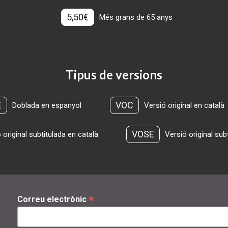
5,50€
Més grans de 65 anys
Tipus de versions
E
VOC
Doblada en espanyol
Versió original en català
VOSE
 original subtitulada en català
Versió original sub
*
Correu electrònic