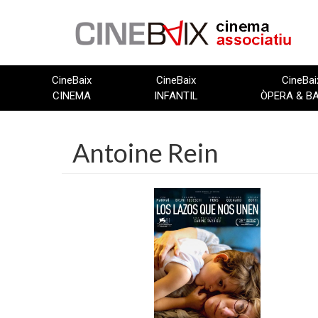
Vés
al
contingut
CineBaix
CineBaix
CineBai
CINEMA
INFANTIL
ÒPERA & B
Antoine Rein