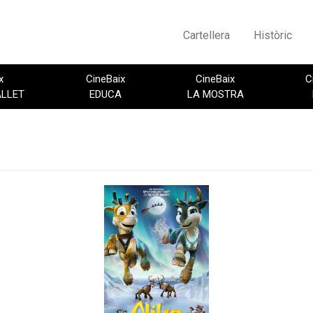
Cartellera
Històric
x
CineBaix
CineBaix
C
ALLET
EDUCA
LA MOSTRA