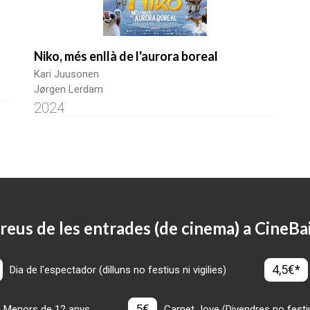
Niko, més enllà de l'aurora boreal
Kari Juusonen
Jørgen Lerdam
2024
reus de les entrades (de cinema) a CineBa
4,5€*
Dia de l'espectador (dilluns no festius ni vigilies)
5€
Menors de 12 anys
Carnet Jove (Divendres no festius