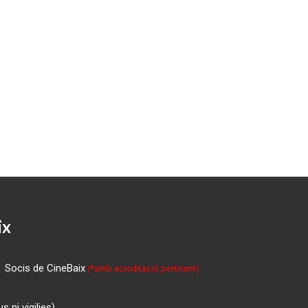
ix
Socis de CineBaix
(*amb acreditació pertinent)
 ni vigilies)