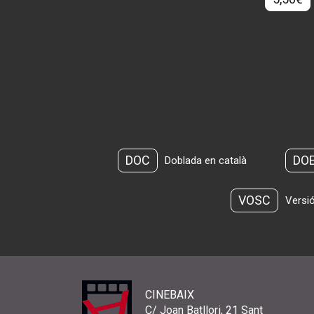
DOC
DO
Doblada en català
VOSC
Versió
CINEBAIX
C/ Joan Batllori, 21 Sant