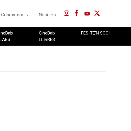
Coneix-nos
Notícies
ineBaix
CineBaix
FES-TE'N SOCI
LABS
LLIBRES