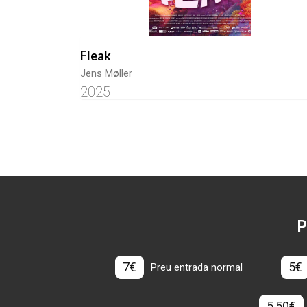
Fleak
Jens Møller
2025
P
7€
5€
Preu entrada normal
5,50€