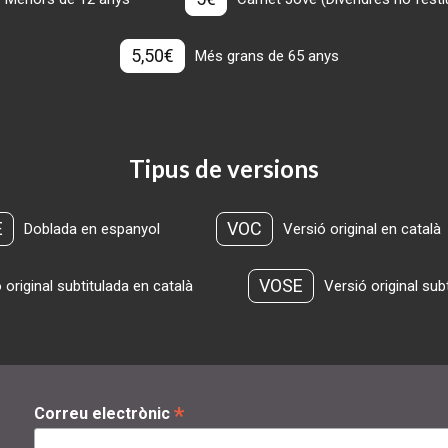
5,50€
Més grans de 65 anys
Tipus de versions
E
VOC
Doblada en espanyol
Versió original en català
VOSE
 original subtitulada en català
Versió original sub
*
Correu electrònic