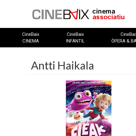
Vés
al
contingut
CineBaix
CineBaix
CineBai
CINEMA
INFANTIL
ÒPERA & B
Antti Haikala