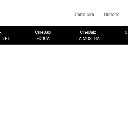
Cartellera
Històric
x
CineBaix
CineBaix
C
ALLET
EDUCA
LA MOSTRA