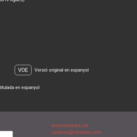
VOE
Versió original en espanyol
titulada en espanyol
www.cinebaix.cat
cinebaix@cinebaix.com