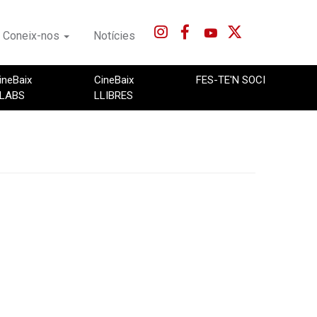
Coneix-nos
Notícies
ineBaix
CineBaix
FES-TE'N SOCI
LABS
LLIBRES