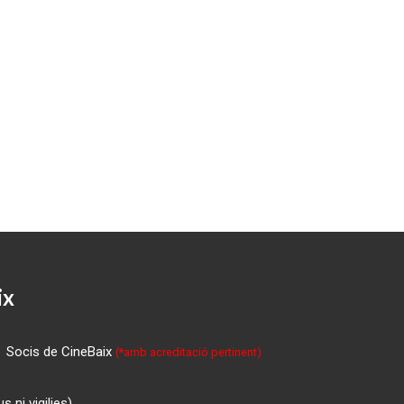
ix
Socis de CineBaix
(*amb acreditació pertinent)
 ni vigilies)