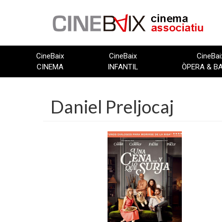
Vés
al
contingut
CineBaix
CineBaix
CineBai
CINEMA
INFANTIL
ÒPERA & B
Daniel Preljocaj