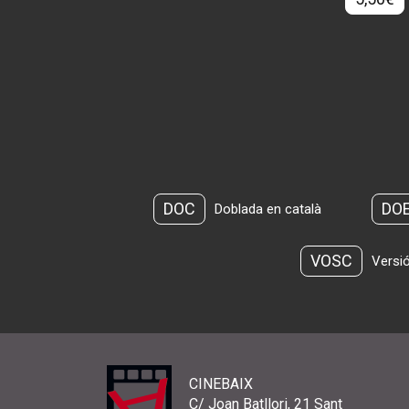
DOC
DO
Doblada en català
VOSC
Versió
CINEBAIX
C/ Joan Batllori, 21 Sant