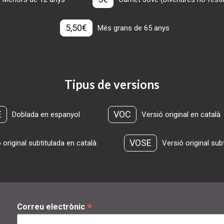
5,50€
Més grans de 65 anys
Tipus de versions
E
VOC
Doblada en espanyol
Versió original en català
VOSE
 original subtitulada en català
Versió original sub
*
Correu electrònic