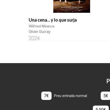
Una cena... y lo que surja
Wilfried Méance
Olivier Ducray
2024
P
7€
5€
Preu entrada normal
5,50€