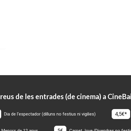
reus de les entrades (de cinema) a CineBa
4,5€*
Dia de l'espectador (dilluns no festius ni vigilies)
5€
Menors de 12 anys
Carnet Jove (Divendres no festius