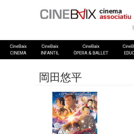
Vés
al
contingut
CineBaix
CineBaix
CineBaix
CineB
CINEMA
INFANTIL
ÒPERA & BALLET
EDU
岡田悠平