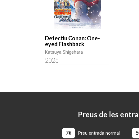
Detectiu Conan: One-
eyed Flashback
Katsuya Shigehara
2025
Preus de les entra
7€
5
Preu entrada normal