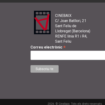
CINEBAIX
C/ Joan Batllori, 21
Sant Feliu de
Llobregat (Barcelona)
RENFE línia R1 i R4,
Sant Feliu
*
Correu electrònic
2026. © Cinebaix. Tots els drets reservats.