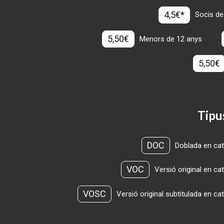
4,5€*
Socis de
5,50€
Menors de 12 anys
5,50€
Tipu
DOC
Doblada en cat
VOC
Versió original en ca
VOSC
Versió original subtitulada en ca