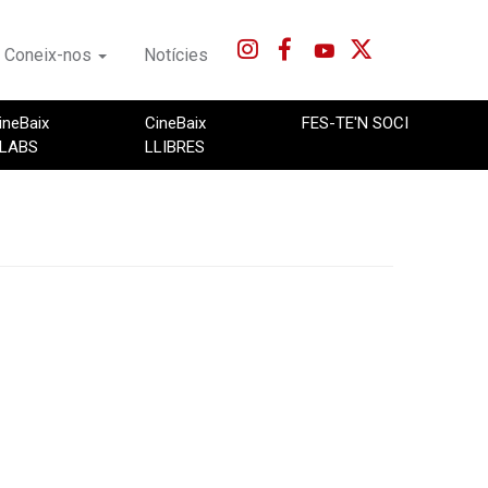
Coneix-nos
Notícies
ineBaix
CineBaix
FES-TE'N SOCI
LABS
LLIBRES