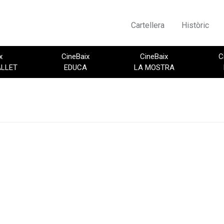
Cartellera
Històric
x
CineBaix
CineBaix
C
ALLET
EDUCA
LA MOSTRA