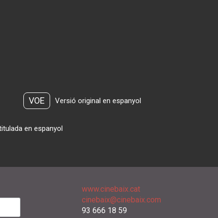
VOE
Versió original en espanyol
titulada en espanyol
www.cinebaix.cat
cinebaix@cinebaix.com
93 666 18 59