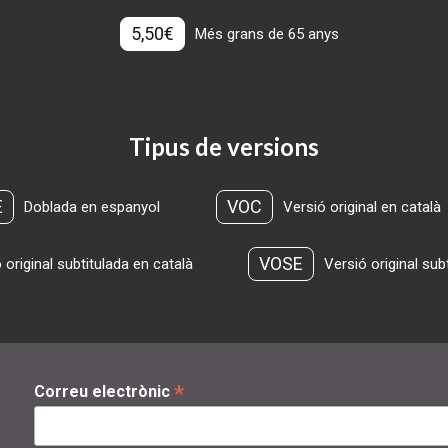
5,50€
Més grans de 65 anys
Tipus de versions
E
VOC
Doblada en espanyol
Versió original en català
VOSE
 original subtitulada en català
Versió original sub
*
Correu electrònic