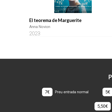
El teorema de Marguerite
Anna Novion
2023
P
7€
5€
Preu entrada normal
5,50€