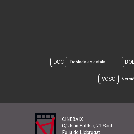
DOC
DO
Doblada en català
VOSC
Versió
CINEBAIX
C/ Joan Batllori, 21 Sant
Feliu de Llobregat