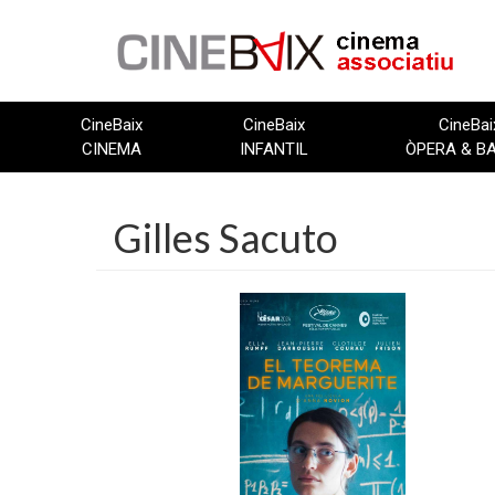
Vés
al
contingut
CineBaix
CineBaix
CineBai
CINEMA
INFANTIL
ÒPERA & B
Gilles Sacuto