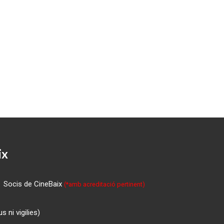
ix
Socis de CineBaix
(*amb acreditació pertinent)
 ni vigilies)