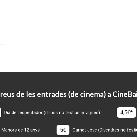
reus de les entrades (de cinema) a CineBa
4,5€*
Dia de l'espectador (dilluns no festius ni vigilies)
5€
Menors de 12 anys
Carnet Jove (Divendres no festius