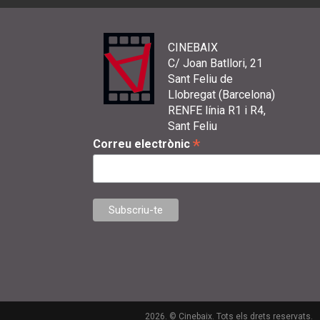
CINEBAIX
C/ Joan Batllori, 21
Sant Feliu de
Llobregat (Barcelona)
RENFE línia R1 i R4,
Sant Feliu
*
Correu electrònic
2026. © Cinebaix. Tots els drets reservats.