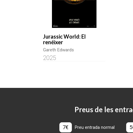
Jurassic World: El
renéixer
Gareth Edwards
2025
Preus de les entra
7€
5
Preu entrada normal