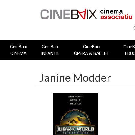
Vés
al
contingut
CineBaix
CineBaix
CineBaix
CineB
CINEMA
INFANTIL
ÒPERA & BALLET
EDU
Janine Modder