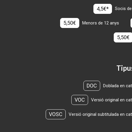
4,5€*
Socis de
5,50€
Menors de 12 anys
5,50€
Tipu
DOC
Doblada en cat
VOC
Versió original en ca
VOSC
Versió original subtitulada en ca