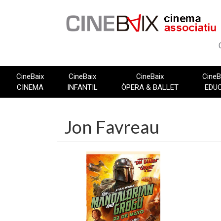
Vés
al
contingut
CineBaix
CineBaix
CineBaix
CineB
CINEMA
INFANTIL
ÒPERA & BALLET
EDU
Jon Favreau