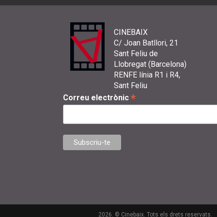
CINEBAIX
C/ Joan Batllori, 21
Sant Feliu de
Llobregat (Barcelona)
RENFE línia R1 i R4,
Sant Feliu
*
Correu electrònic
2026. © Cinebaix. Tots els drets reservats.