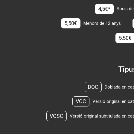
4,5€*
Socis de
5,50€
Menors de 12 anys
5,50€
Tipu
DOC
Doblada en cat
VOC
Versió original en ca
VOSC
Versió original subtitulada en ca