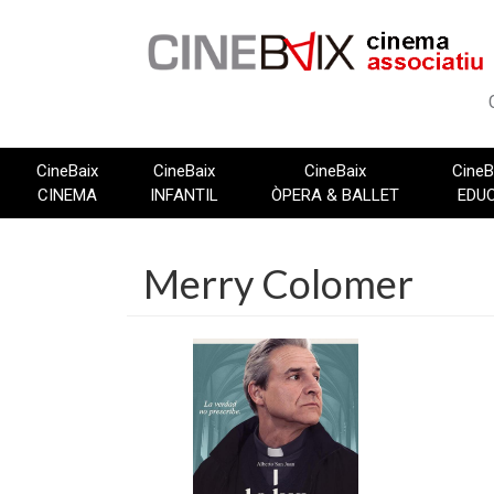
Vés
al
contingut
CineBaix
CineBaix
CineBaix
CineB
CINEMA
INFANTIL
ÒPERA & BALLET
EDU
Merry Colomer