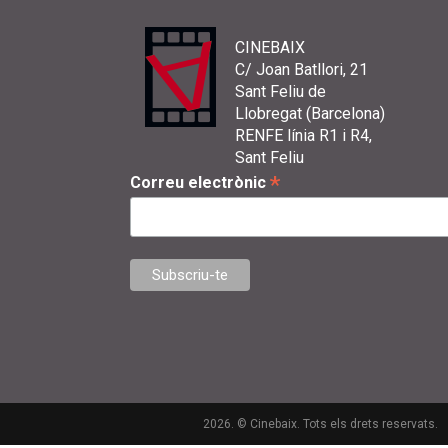
CINEBAIX
C/ Joan Batllori, 21
Sant Feliu de
Llobregat (Barcelona)
RENFE línia R1 i R4,
Sant Feliu
*
Correu electrònic
2026. © Cinebaix. Tots els drets reservats.