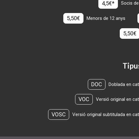
4,5€*
Socis de
5,50€
Menors de 12 anys
5,50€
Tipu
DOC
Doblada en cat
VOC
Versió original en ca
VOSC
Versió original subtitulada en ca