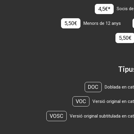
4,5€*
Socis de
5,50€
Menors de 12 anys
5,50€
Tipu
DOC
Doblada en cat
VOC
Versió original en ca
VOSC
Versió original subtitulada en ca