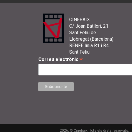
CINEBAIX
C/ Joan Batllori, 21
Sant Feliu de
Llobregat (Barcelona)
RENFE línia R1 i R4,
Sant Feliu
*
Correu electrònic
2026. © Cinebaix. Tots els drets reservats.