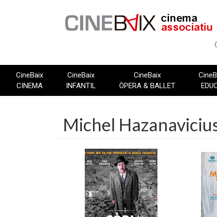
Vés
al
contingut
CineBaix
CineBaix
CineBaix
CineB
CINEMA
INFANTIL
ÒPERA & BALLET
EDU
Michel Hazanaviciu