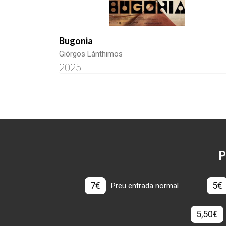
Bugonia
Giórgos Lánthimos
2025
P
7€
5€
Preu entrada normal
5,50€