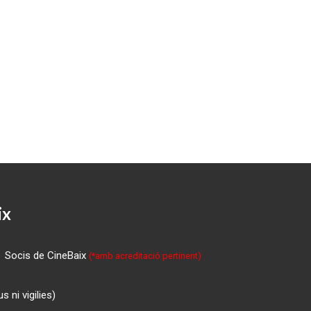
ix
Socis de CineBaix
(*amb acreditació pertinent)
 ni vigilies)