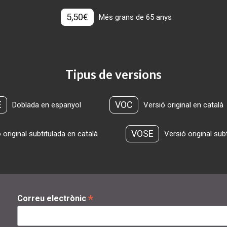
5,50€
Més grans de 65 anys
Tipus de versions
E
VOC
Doblada en espanyol
Versió original en català
VOSE
 original subtitulada en català
Versió original sub
*
Correu electrònic