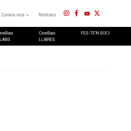
Coneix-nos
Notícies
ineBaix
CineBaix
FES-TE'N SOCI
LABS
LLIBRES