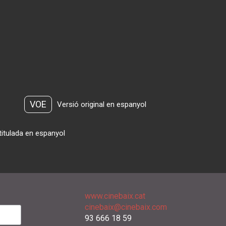
VOE
Versió original en espanyol
titulada en espanyol
www.cinebaix.cat
cinebaix@cinebaix.com
93 666 18 59