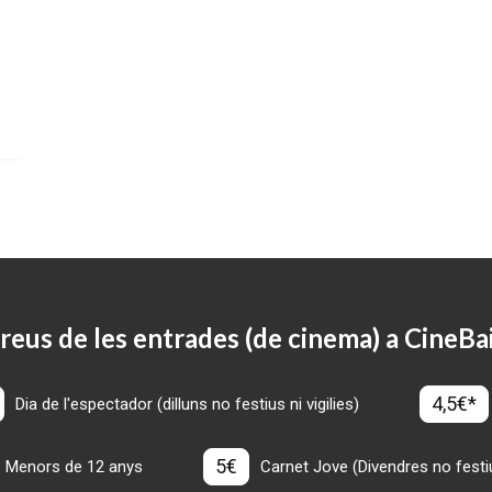
reus de les entrades (de cinema) a CineBa
4,5€*
Dia de l'espectador (dilluns no festius ni vigilies)
5€
Menors de 12 anys
Carnet Jove (Divendres no festius