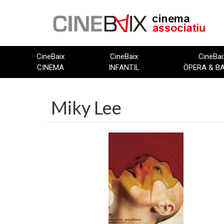
Vés
al
contingut
CineBaix
CineBaix
CineBai
CINEMA
INFANTIL
ÒPERA & B
Miky Lee