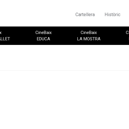
Cartellera
Històric
x
CineBaix
CineBaix
C
ALLET
EDUCA
LA MOSTRA