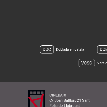
DOC
DO
Doblada en català
VOSC
Versió
CINEBAIX
C/ Joan Batllori, 21 Sant
Feliu de Llobregat