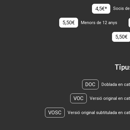
4,5€*
Socis de
5,50€
Menors de 12 anys
5,50€
Tipu
DOC
Doblada en cat
VOC
Versió original en ca
VOSC
Versió original subtitulada en ca