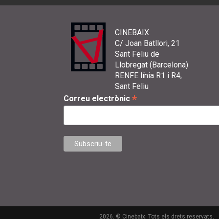
CINEBAIX
C/ Joan Batllori, 21
Sant Feliu de
Llobregat (Barcelona)
RENFE línia R1 i R4,
Sant Feliu
*
Correu electrònic
2026. © Cinebaix. Tots els drets reservats.