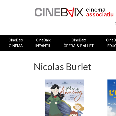
Vés
al
contingut
CineBaix
CineBaix
CineBaix
CineB
CINEMA
INFANTIL
ÒPERA & BALLET
EDU
Nicolas Burlet