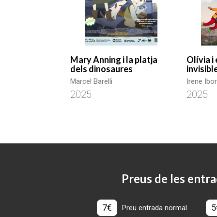
Mary Anning i la platja
Olívia i
dels dinosaures
invisibl
Marcel Barelli
Irene Ibo
2025
2025
Preus de les entra
7€
5
Preu entrada normal