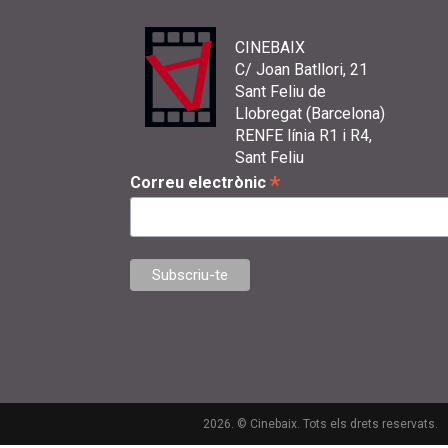
CINEBAIX
C/ Joan Batllori, 21
Sant Feliu de
Llobregat (Barcelona)
RENFE línia R1 i R4,
Sant Feliu
*
Correu electrònic
2026. © Cinebaix. Tots els drets reservats.