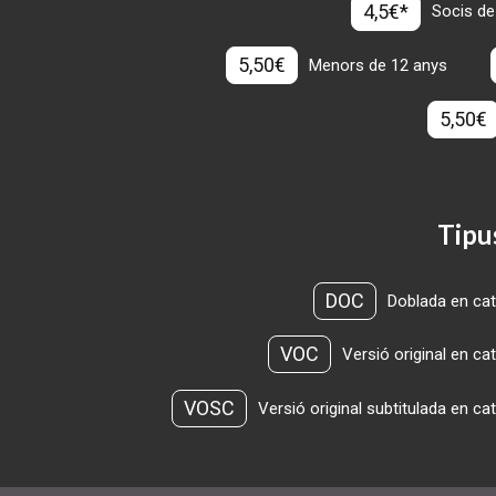
4,5€*
Socis de
5,50€
Menors de 12 anys
5,50€
Tipu
DOC
Doblada en cat
VOC
Versió original en ca
VOSC
Versió original subtitulada en ca