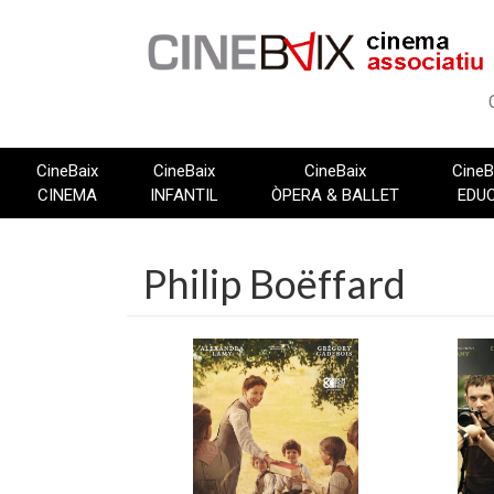
Vés
al
contingut
CineBaix
CineBaix
CineBaix
CineB
CINEMA
INFANTIL
ÒPERA & BALLET
EDU
Philip Boëffard