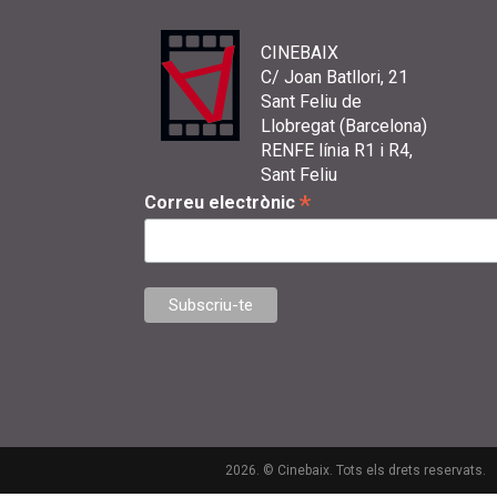
CINEBAIX
C/ Joan Batllori, 21
Sant Feliu de
Llobregat (Barcelona)
RENFE línia R1 i R4,
Sant Feliu
*
Correu electrònic
2026. © Cinebaix. Tots els drets reservats.