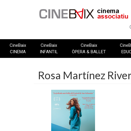
Vés
al
contingut
CineBaix
CineBaix
CineBaix
CineB
CINEMA
INFANTIL
ÒPERA & BALLET
EDU
Rosa Martínez Rive