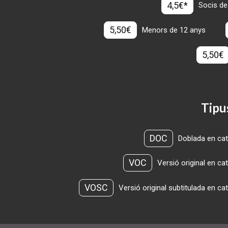
4,5€*
Socis de
5,50€
Menors de 12 anys
5,50€
Tipu
DOC
Doblada en cat
VOC
Versió original en ca
VOSC
Versió original subtitulada en ca