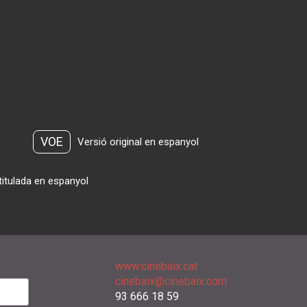
VOE
Versió original en espanyol
titulada en espanyol
www.cinebaix.cat
cinebaix@cinebaix.com
93 666 18 59