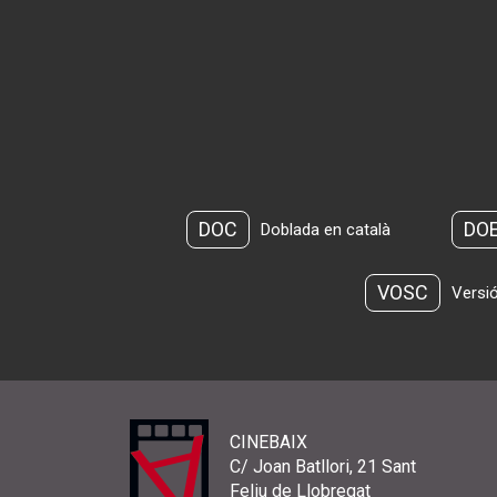
DOC
DO
Doblada en català
VOSC
Versió
CINEBAIX
C/ Joan Batllori, 21 Sant
Feliu de Llobregat