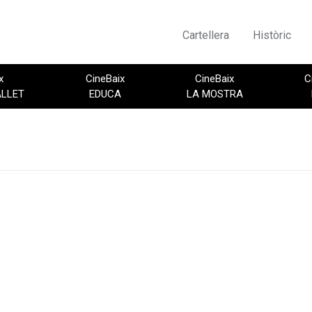
Cartellera
Històric
x
CineBaix
CineBaix
C
ALLET
EDUCA
LA MOSTRA