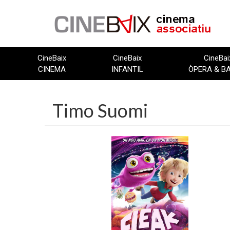
Vés
al
contingut
CineBaix
CineBaix
CineBai
CINEMA
INFANTIL
ÒPERA & B
Timo Suomi