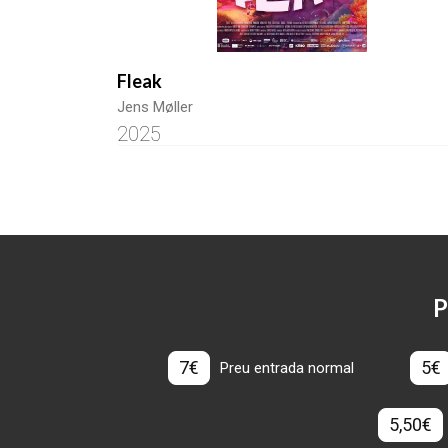
Fleak
Jens Møller
2025
P
7€
5€
Preu entrada normal
5,50€