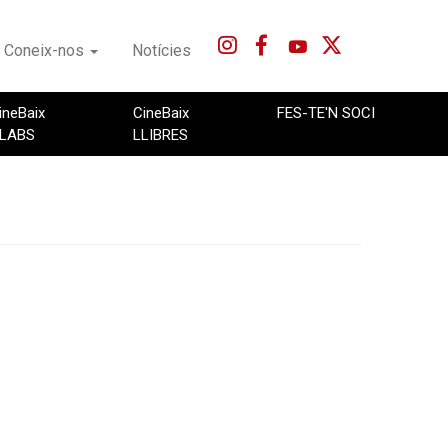
Coneix-nos
Notícies
ineBaix
CineBaix
FES-TE'N SOCI
LABS
LLIBRES