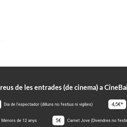
reus de les entrades (de cinema) a CineBa
4,5€*
Dia de l'espectador (dilluns no festius ni vigilies)
5€
Menors de 12 anys
Carnet Jove (Divendres no festius