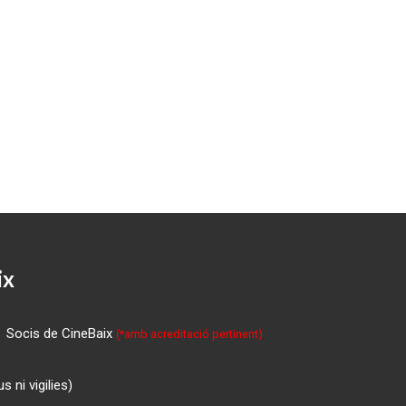
ix
Socis de CineBaix
(*amb acreditació pertinent)
 ni vigilies)