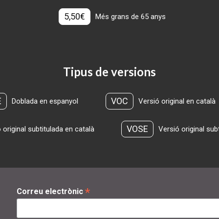
5,50€
Més grans de 65 anys
Tipus de versions
E
VOC
Doblada en espanyol
Versió original en català
VOSE
 original subtitulada en català
Versió original sub
*
Correu electrònic