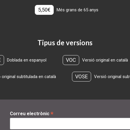
5,50€
Més grans de 65 anys
Tipus de versions
E
VOC
Doblada en espanyol
Versió original en català
VOSE
 original subtitulada en català
Versió original sub
*
Correu electrònic