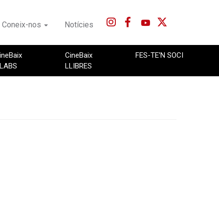
Coneix-nos
Notícies
ineBaix
CineBaix
FES-TE'N SOCI
LABS
LLIBRES