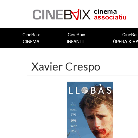
Vés
al
contingut
CineBaix
CineBaix
CineBai
CINEMA
INFANTIL
ÒPERA & B
Xavier Crespo