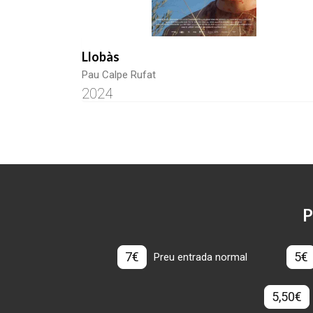
Llobàs
Pau Calpe Rufat
2024
P
7€
5€
Preu entrada normal
5,50€