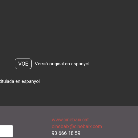
VOE
Versió original en espanyol
titulada en espanyol
www.cinebaix.cat
cinebaix@cinebaix.com
93 666 18 59