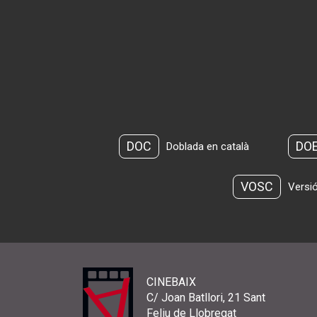
DOC
DO
Doblada en català
VOSC
Versió
CINEBAIX
C/ Joan Batllori, 21 Sant
Feliu de Llobregat