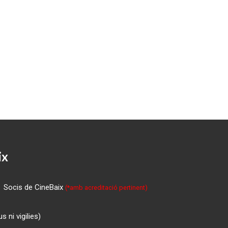
ix
Socis de CineBaix
(*amb acreditació pertinent)
 ni vigilies)