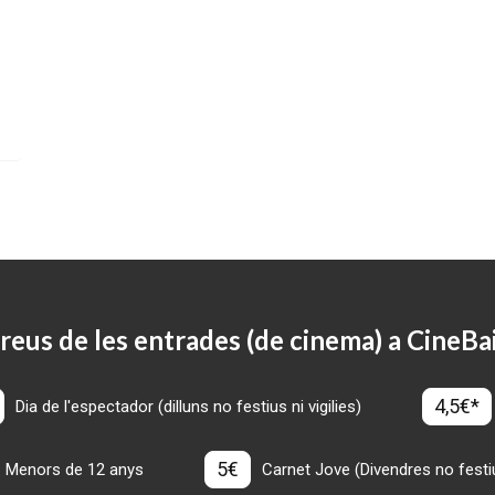
reus de les entrades (de cinema) a CineBa
4,5€*
Dia de l'espectador (dilluns no festius ni vigilies)
5€
Menors de 12 anys
Carnet Jove (Divendres no festius