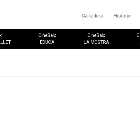
Cartellera
Històric
x
CineBaix
CineBaix
C
ALLET
EDUCA
LA MOSTRA