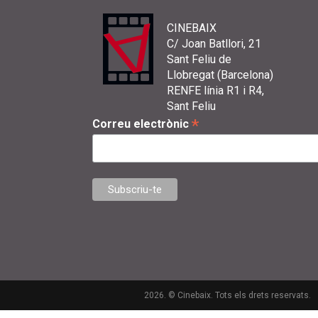
CINEBAIX
C/ Joan Batllori, 21
Sant Feliu de
Llobregat (Barcelona)
RENFE línia R1 i R4,
Sant Feliu
*
Correu electrònic
2026. © Cinebaix. Tots els drets reservats.