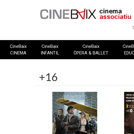
Vés
al
contingut
CineBaix
CineBaix
CineBaix
CineB
CINEMA
INFANTIL
ÒPERA & BALLET
EDU
+16