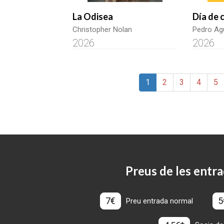
La Odisea
Día de 
Christopher Nolan
Pedro Agu
2026
2026
1
2
3
4
5
Preus de les entra
7€
5
Preu entrada normal