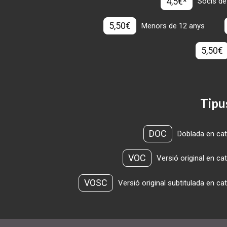
4,5€*
Socis de
5,50€
Menors de 12 anys
5,50€
Tipu
DOC
Doblada en cat
VOC
Versió original en ca
VOSC
Versió original subtitulada en ca