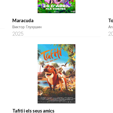
Maracuda
To
Виктор Глухушин
An
2025
2
Tafiti i els seus amics