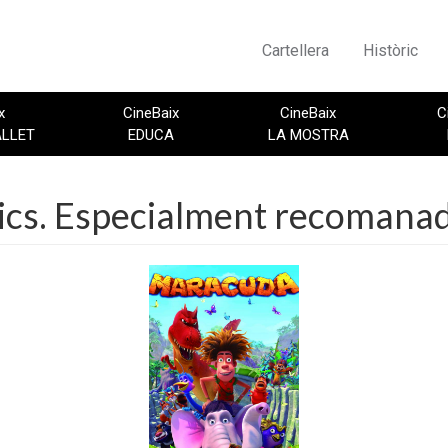
Cartellera
Històric
x
CineBaix
CineBaix
C
ALLET
EDUCA
LA MOSTRA
lics. Especialment recomanad