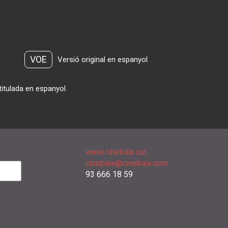
VOE
Versió original en espanyol
titulada en espanyol
www.cinebaix.cat
cinebaix@cinebaix.com
93 666 18 59