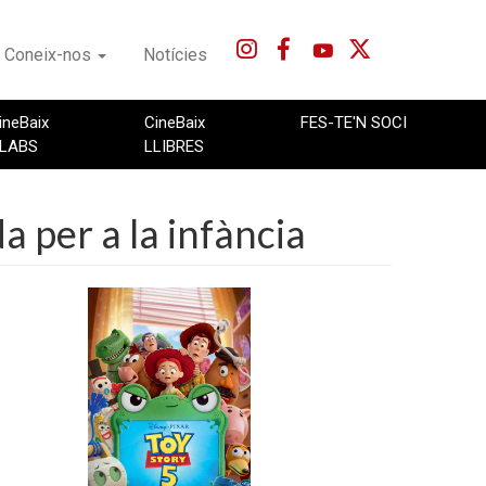
Coneix-nos
Notícies
ineBaix
CineBaix
FES-TE'N SOCI
LABS
LLIBRES
a per a la infància