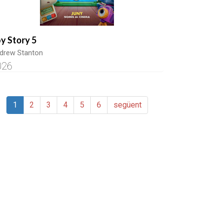
y Story 5
drew Stanton
026
1
2
3
4
5
6
següent