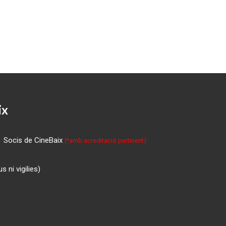
ix
Socis de CineBaix
(*amb acreditació pertinent)
 ni vigilies)