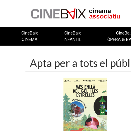
Vés
al
contingut
CineBaix
CineBaix
CineBai
CINEMA
INFANTIL
ÒPERA & B
Apta per a tots el púb