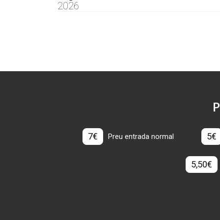
2026
P
7€
5€
Preu entrada normal
5,50€