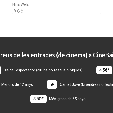
Nina Wels
2025
reus de les entrades (de cinema) a CineBa
4,5€*
Dia de l'espectador (dilluns no festius ni vigilies)
5€
Menors de 12 anys
Carnet Jove (Divendres no festius
5,50€
Més grans de 65 anys