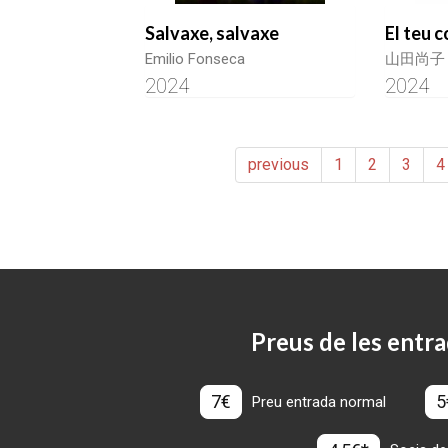
Salvaxe, salvaxe
El teu c
Emilio Fonseca
山田尚子
2024
2024
previous
1
2
3
4
Preus de les entra
7€
5
Preu entrada normal