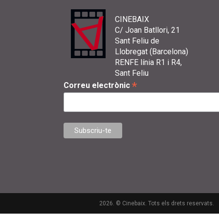
CINEBAIX
C/ Joan Batllori, 21
Sant Feliu de
Llobregat (Barcelona)
RENFE línia R1 i R4,
Sant Feliu
*
Correu electrònic
2026. © Cinebaix. Tots els drets reservats.