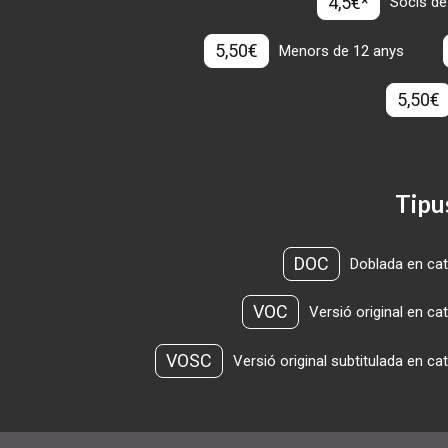
4,5€*
Socis de
5,50€
Menors de 12 anys
5,50€
Tipu
DOC
Doblada en cat
VOC
Versió original en ca
VOSC
Versió original subtitulada en ca