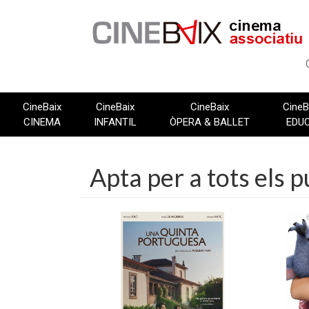
Vés
al
contingut
CineBaix
CineBaix
CineBaix
CineB
CINEMA
INFANTIL
ÒPERA & BALLET
EDU
Apta per a tots els p