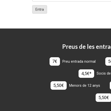
Entra
Preus de les entra
7€
5
Preu entrada normal
4,5€*
Socis de
5,50€
Menors de 12 anys
5,50€