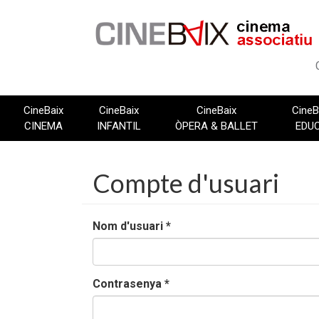
Vés
al
contingut
CineBaix
CineBaix
CineBaix
CineB
CINEMA
INFANTIL
ÒPERA & BALLET
EDU
Compte d'usuari
Nom d'usuari
*
Contrasenya
*