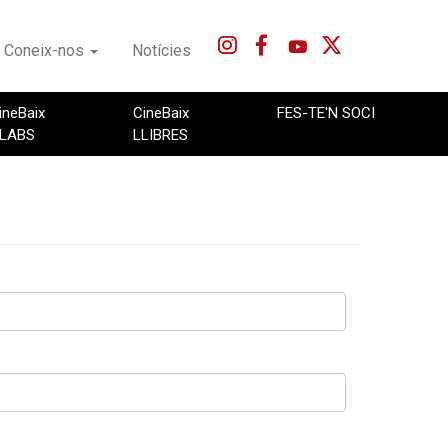
Coneix-nos
Notícies
ineBaix
CineBaix
FES-TE'N SOCI
LABS
LLIBRES