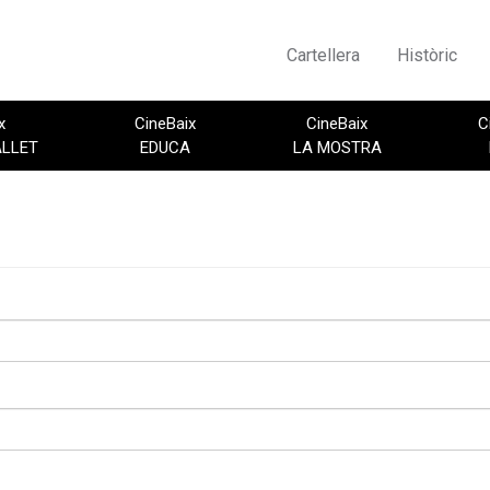
Cartellera
Històric
x
CineBaix
CineBaix
C
ALLET
EDUCA
LA MOSTRA