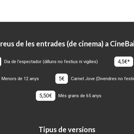
reus de les entrades (de cinema) a CineBa
4,5€*
Dia de l'espectador (dilluns no festius ni vigilies)
5€
Menors de 12 anys
Carnet Jove (Divendres no festius
5,50€
Més grans de 65 anys
Tipus de versions