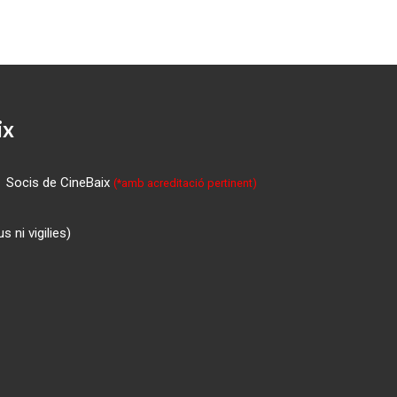
ix
Socis de CineBaix
(*amb acreditació pertinent)
 ni vigilies)