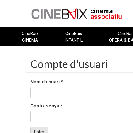
Vés
al
contingut
CineBaix
CineBaix
CineBai
CINEMA
INFANTIL
ÒPERA & B
Compte d'usuari
Nom d'usuari
*
Contrasenya
*
Entra