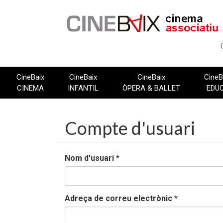
Vés
al
contingut
CineBaix
CineBaix
CineBaix
CineB
CINEMA
INFANTIL
ÒPERA & BALLET
EDU
Compte d'usuari
Nom d'usuari
*
Adreça de correu electrònic
*