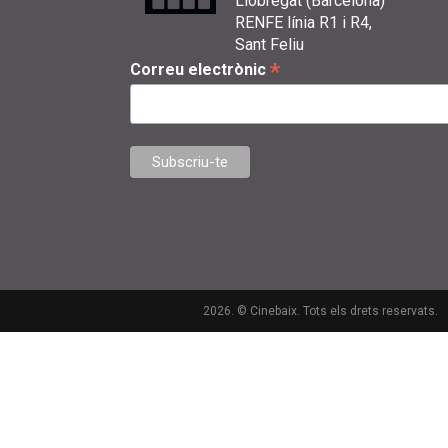
Llobregat (Barcelona)
RENFE línia R1 i R4,
Sant Feliu
*
Correu electrònic
2026. © Cinebaix. Tots els drets reservats.