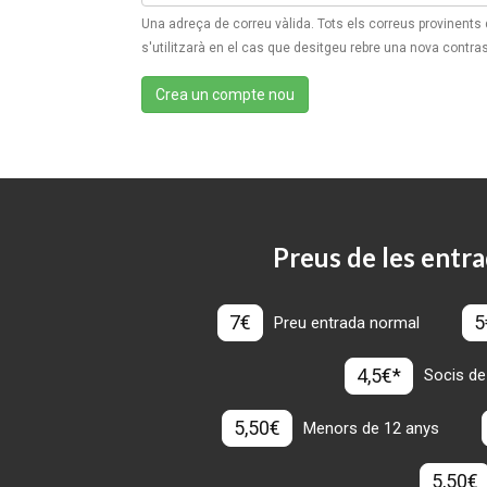
Una adreça de correu vàlida. Tots els correus provinents
s'utilitzarà en el cas que desitgeu rebre una nova contra
Crea un compte nou
Preus de les entra
7€
5
Preu entrada normal
4,5€*
Socis de
5,50€
Menors de 12 anys
5,50€