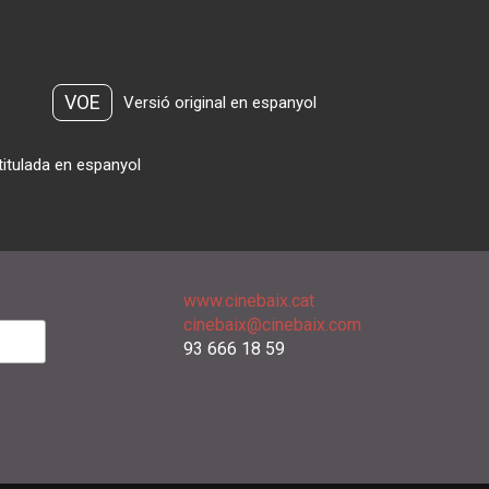
VOE
Versió original en espanyol
titulada en espanyol
www.cinebaix.cat
cinebaix@cinebaix.com
93 666 18 59