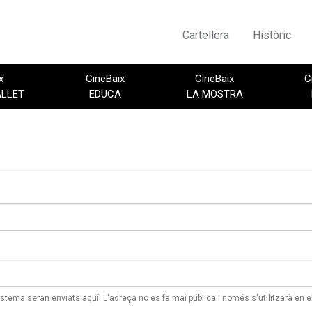
Cartellera
Històric
x
CineBaix
CineBaix
C
ALLET
EDUCA
LA MOSTRA
istema seran enviats aquí. L'adreça no es fa mai pública i només s'utilitzarà en