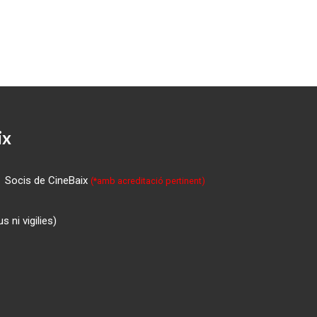
ix
Socis de CineBaix
(*amb acreditació pertinent)
 ni vigilies)