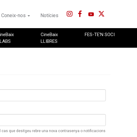
Coneix-nos
Notícies
ineBaix
CineBaix
FES-TE'N SOCI
LABS
LLIBRES
 el cas que desitgeu rebre una nova contrasenya o notificacions