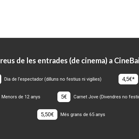
reus de les entrades (de cinema) a CineBa
4,5€*
Dia de l'espectador (dilluns no festius ni vigilies)
5€
Menors de 12 anys
Carnet Jove (Divendres no festius
5,50€
Més grans de 65 anys