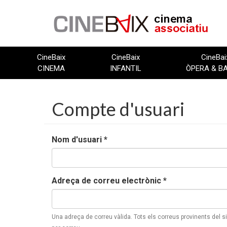
Vés
al
contingut
CineBaix
CineBaix
CineBai
CINEMA
INFANTIL
ÒPERA & B
Compte d'usuari
Nom d'usuari
*
Adreça de correu electrònic
*
Una adreça de correu vàlida. Tots els correus provinents del s