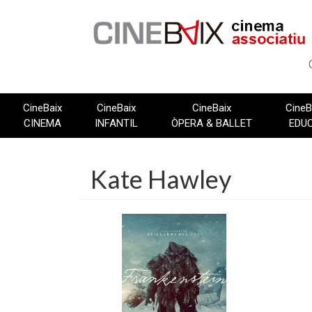
Vés
al
contingut
CineBaix
CineBaix
CineBaix
CineB
CINEMA
INFANTIL
ÒPERA & BALLET
EDU
Kate Hawley