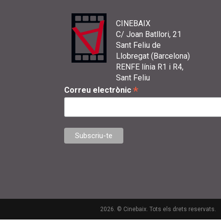
CINEBAIX
C/ Joan Batllori, 21
Sant Feliu de
Llobregat (Barcelona)
RENFE línia R1 i R4,
Sant Feliu
*
Correu electrònic
2026. © Cinebaix. Tots els drets reservats.