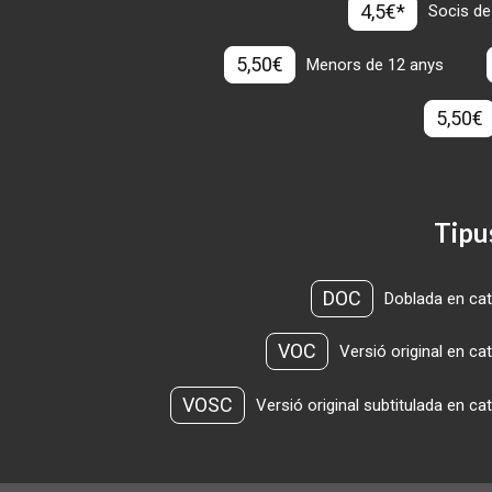
4,5€*
Socis de
5,50€
Menors de 12 anys
5,50€
Tipu
DOC
Doblada en cat
VOC
Versió original en ca
VOSC
Versió original subtitulada en ca