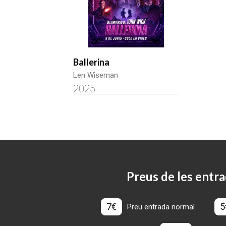
Ballerina
Len Wiseman
2025
Preus de les entra
7€
5
Preu entrada normal