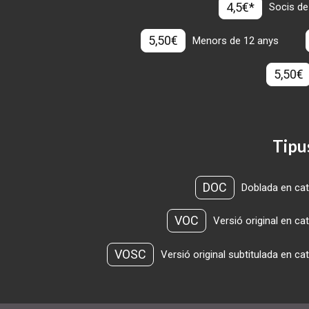
4,5€*
Socis de
5,50€
Menors de 12 anys
5,50€
Tipu
DOC
Doblada en cat
VOC
Versió original en ca
VOSC
Versió original subtitulada en ca