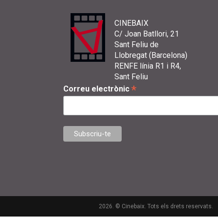
CINEBAIX
C/ Joan Batllori, 21
Sant Feliu de
Llobregat (Barcelona)
RENFE línia R1 i R4,
Sant Feliu
*
Correu electrònic
2026. © Cinebaix. Tots els drets reservats.