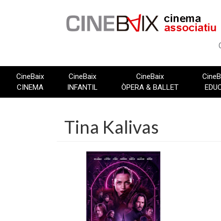
Vés
al
contingut
CineBaix
CineBaix
CineBaix
CineB
CINEMA
INFANTIL
ÒPERA & BALLET
EDU
Tina Kalivas