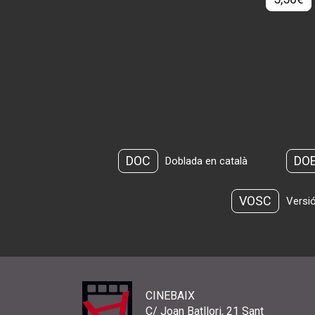
DOC
DO
Doblada en català
VOSC
Versió
CINEBAIX
C/ Joan Batllori, 21 Sant