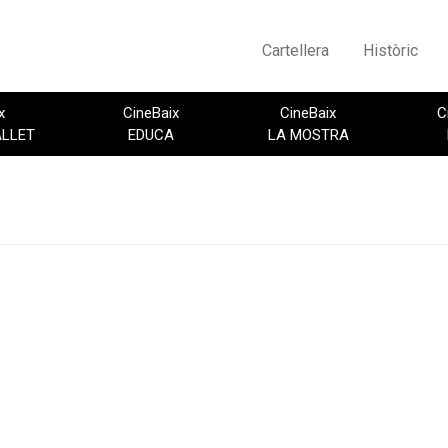
Cartellera
Històric
x
CineBaix
CineBaix
C
ALLET
EDUCA
LA MOSTRA