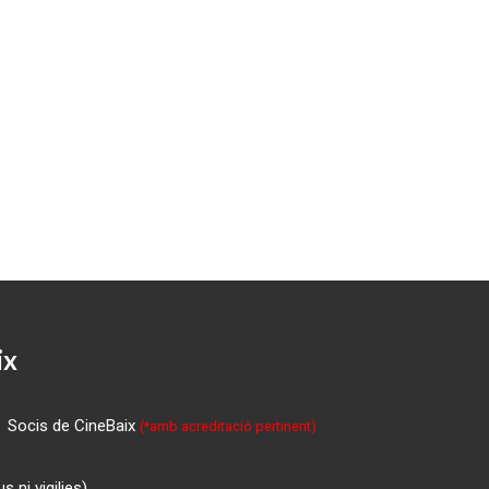
ix
Socis de CineBaix
(*amb acreditació pertinent)
 ni vigilies)