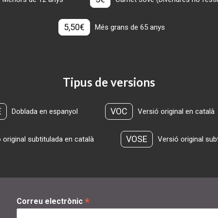
5,50€
Més grans de 65 anys
Tipus de versions
E
VOC
Doblada en espanyol
Versió original en català
VOSE
 original subtitulada en català
Versió original sub
*
Correu electrònic