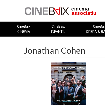
Vés
al
contingut
CineBaix
CineBaix
CineBai
CINEMA
INFANTIL
ÒPERA & B
Jonathan Cohen