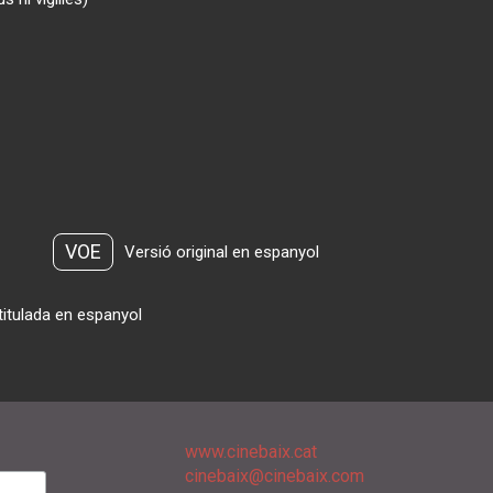
VOE
Versió original en espanyol
titulada en espanyol
www.cinebaix.cat
cinebaix@cinebaix.com