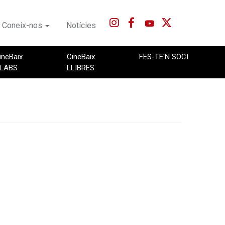
Coneix-nos
Notícies
ineBaix
CineBaix
FES-TE'N SOCI
LABS
LLIBRES