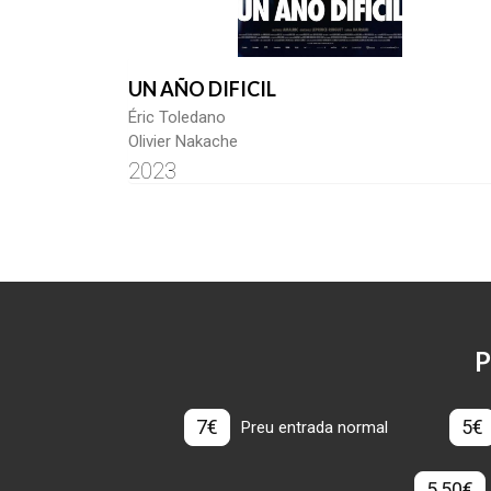
UN AÑO DIFICIL
Éric Toledano
Olivier Nakache
2023
P
7€
5€
Preu entrada normal
5,50€