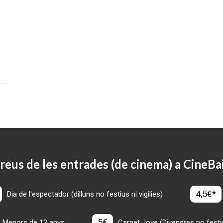
reus de les entrades (de cinema) a CineBa
4,5€*
Dia de l'espectador (dilluns no festius ni vigilies)
5€
Menors de 12 anys
Carnet Jove (Divendres no festius