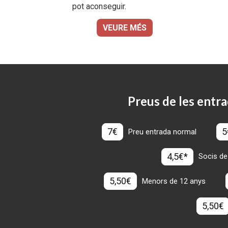
pot aconseguir.
VEURE MÉS
Preus de les entra
7€
5
Preu entrada normal
4,5€*
Socis de
5,50€
Menors de 12 anys
5,50€