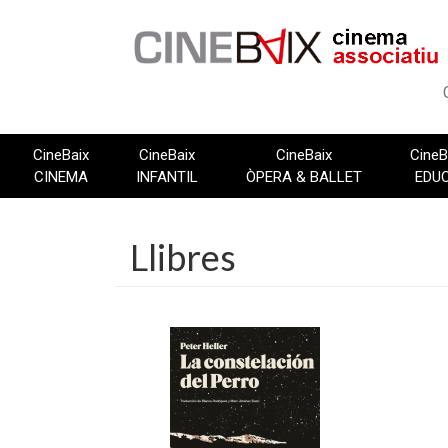
Vés
al
contingut
CineBaix
CineBaix
CineBaix
CineB
CINEMA
INFANTIL
ÒPERA & BALLET
EDU
Llibres