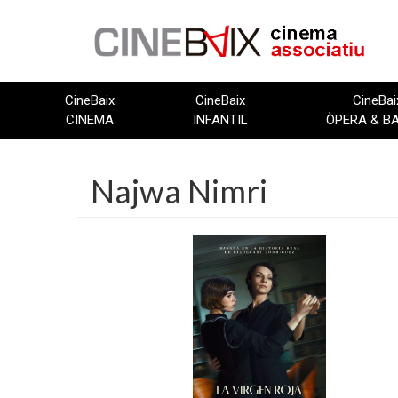
Vés
al
contingut
CineBaix
CineBaix
CineBai
CINEMA
INFANTIL
ÒPERA & B
Najwa Nimri