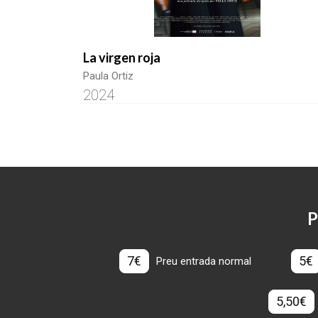
La virgen roja
Paula Ortiz
2024
P
7€
5€
Preu entrada normal
5,50€