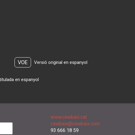
VOE
Versió original en espanyol
titulada en espanyol
www.cinebaix.cat
cinebaix@cinebaix.com
93 666 18 59