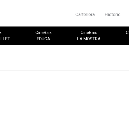
Cartellera
Històric
x
CineBaix
CineBaix
C
ALLET
EDUCA
LA MOSTRA