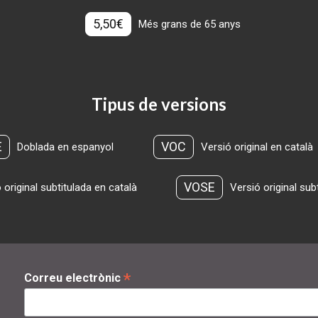
5,50€
Més grans de 65 anys
Tipus de versions
E
VOC
Doblada en espanyol
Versió original en català
VOSE
 original subtitulada en català
Versió original sub
*
Correu electrònic