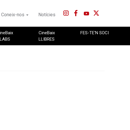
Coneix-nos
Notícies
ineBaix
CineBaix
FES-TE'N SOCI
LABS
LLIBRES