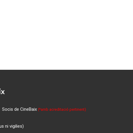
ix
Socis de CineBaix
(*amb acreditació pertinent)
 ni vigilies)