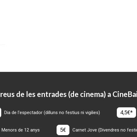
reus de les entrades (de cinema) a CineBa
4,5€*
Dia de l'espectador (dilluns no festius ni vigilies)
5€
Menors de 12 anys
Carnet Jove (Divendres no festius