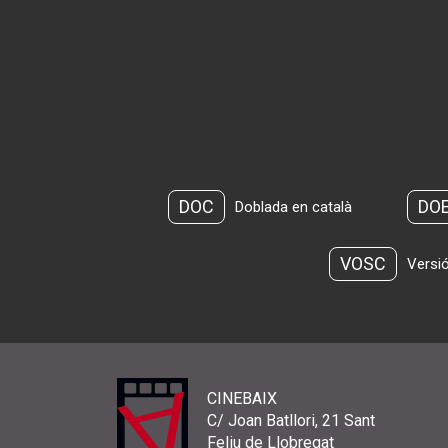
DOC
DO
Doblada en català
VOSC
Versió
CINEBAIX
C/ Joan Batllori, 21 Sant
Feliu de Llobregat