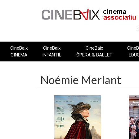
Vés
al
contingut
CineBaix
CineBaix
CineBaix
CineB
CINEMA
INFANTIL
ÒPERA & BALLET
EDU
Noémie Merlant