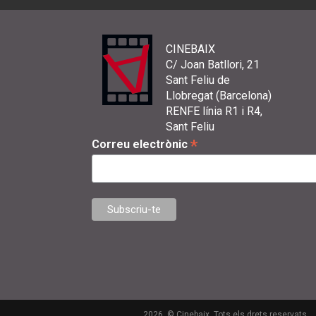
CINEBAIX
C/ Joan Batllori, 21
Sant Feliu de
Llobregat (Barcelona)
RENFE línia R1 i R4,
Sant Feliu
*
Correu electrònic
2026. © Cinebaix. Tots els drets reservats.