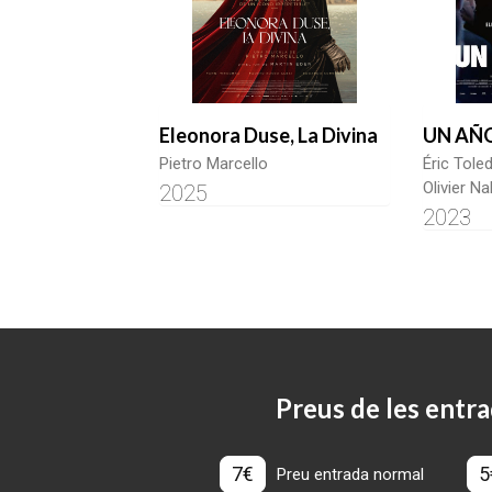
Eleonora Duse, La Divina
UN AÑO
Pietro Marcello
Éric Tole
Olivier N
2025
2023
Preus de les entra
7€
5
Preu entrada normal