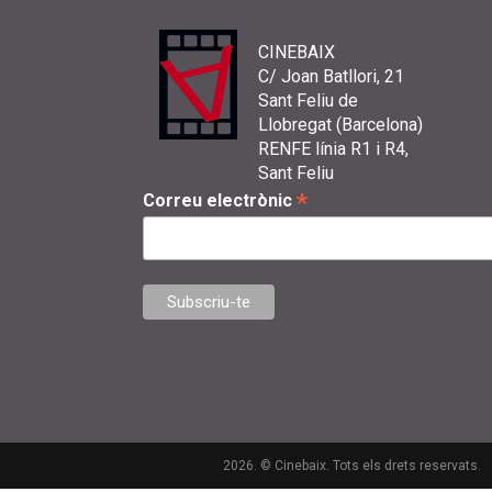
CINEBAIX
C/ Joan Batllori, 21
Sant Feliu de
Llobregat (Barcelona)
RENFE línia R1 i R4,
Sant Feliu
*
Correu electrònic
2026. © Cinebaix. Tots els drets reservats.