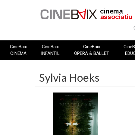
Vés
al
contingut
CineBaix
CineBaix
CineBaix
CineB
CINEMA
INFANTIL
ÒPERA & BALLET
EDU
Sylvia Hoeks