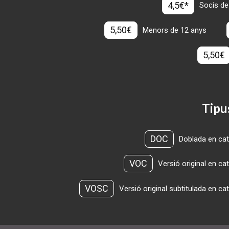
4,5€*
Socis de
5,50€
Menors de 12 anys
5,50€
Tipu
DOC
Doblada en cat
VOC
Versió original en ca
VOSC
Versió original subtitulada en ca