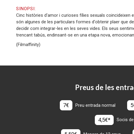
SINOPSI:
Cinc històries d'amor i curioses fílies sexuals coincideixen en 
són algunes de les particulars formes d'obtenir plaer que d
decidir com integrar-les en les seves vides. Els seus sentim
trencant tabús, endinsant-se en una etapa nova, emocionant i 
(Filmaffinity)
Preus de les entra
7€
5
Preu entrada normal
4,5€*
Socis de