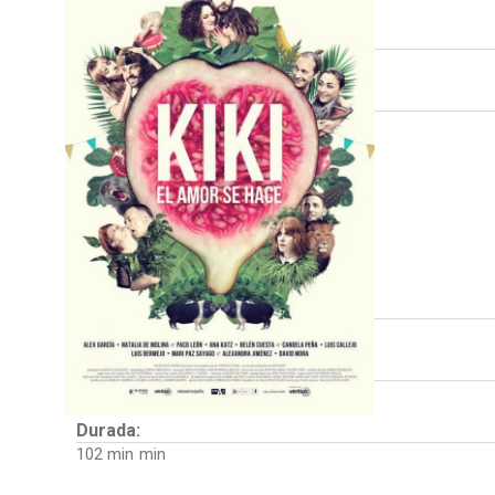
Direcció:
Paco León
Intèrprets:
Belén Cuesta
Candela Peña
Natalia de Molina
Alexandra Jiménez
Paco León
Luis Callejo
Mari Paz Sayago
País:
Espanya
Fotografia:
Kiko de la Rica
Durada:
102 min