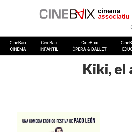
Vés
al
contingut
CineBaix
CineBaix
CineBaix
CineB
CINEMA
INFANTIL
ÒPERA & BALLET
EDU
Kiki, el
FITXA TÈCNICA